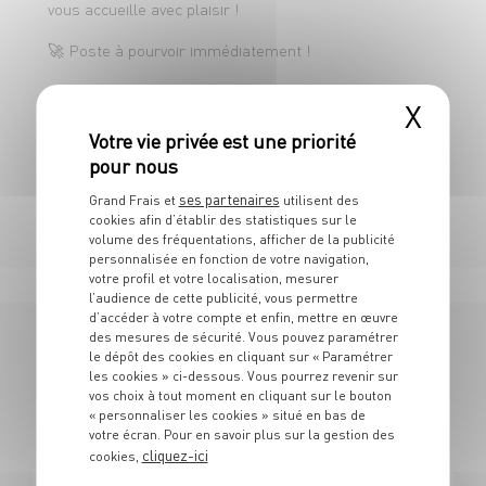
vous accueille avec plaisir !
✅ Un treizième mois ( si date d’entrée
avant le 01/07 la première année )
🚀 Poste à pourvoir immédiatement !
✅ Une expérience enrichissante dans une
Rejoignez-nous et vivez une aventure pro qui vaut le
X
détour !
entreprise dynamique et conviviale avec
possibilité d’évolution dans l’entreprise
🎯 DESPI BOUCHERIE : Des produits d’exception. Une
équipe de choc. Des clients ravis.
ses partenaires
Grand Frais et
utilisent des
cookies afin d’établir des statistiques sur le
🔪 Votre mission :
volume des fréquentations, afficher de la publicité
personnalisée en fonction de votre navigation,
votre profil et votre localisation, mesurer
👉 Travailler des viandes de qualité :
l’audience de cette publicité, vous permettre
découpe, désossage, préparation
d’accéder à votre compte et enfin, mettre en œuvre
des mesures de sécurité. Vous pouvez paramétrer
👉 Mettre en valeur les produits et assurer
le dépôt des cookies en cliquant sur « Paramétrer
175 OFFRES
les cookies » ci-dessous. Vous pourrez revenir sur
un rayon attractif
vos choix à tout moment en cliquant sur le bouton
« personnaliser les cookies » situé en bas de
EN BOUCHER
👉 Conseiller la clientèle et assurer un
votre écran. Pour en savoir plus sur la gestion des
cliquez-ici
cookies,
service de qualité à la vente