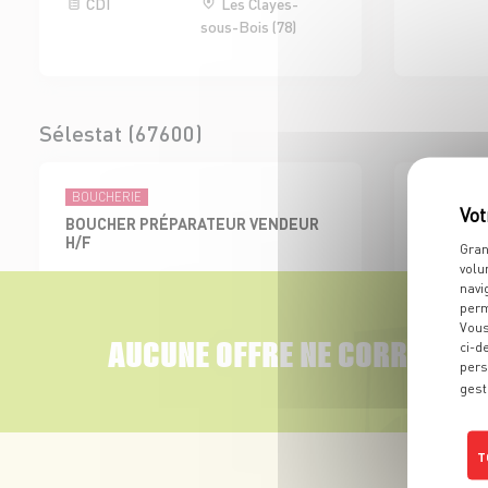
CDI
Les Clayes-
sous-Bois (78)
Sélestat (67600)
BOUCHERIE
ÉPICERIES 
BOUCHER PRÉPARATEUR VENDEUR
EMPLOYE
H/F
BOISSON 
Gran
volu
CDI
Sélestat (67)
CDI
navi
perm
Vous
AUCUNE OFFRE NE CORRESPON
ci-d
pers
gest
Colmar Sud (68000)
T
BOUCHERIE
ADJOINT AU RESPONSABLE