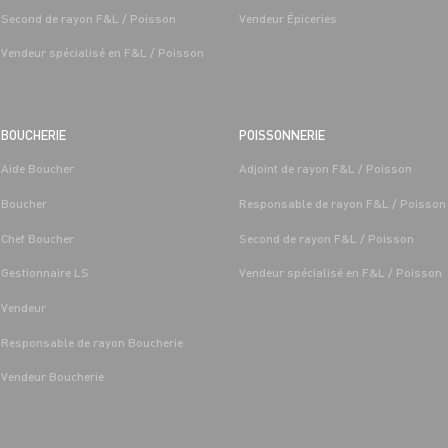
Second de rayon F&L / Poisson
Vendeur Épiceries
Vendeur spécialisé en F&L / Poisson
BOUCHERIE
POISSONNERIE
Aide Boucher
Adjoint de rayon F&L / Poisson
T LÉGUMES
BOUCHERIE
Boucher
Responsable de rayon F&L / Poisson
 FRUITS ET
CAP BOUCHER H/F - H/F
/MARÉE GRAND FRAIS
Chef Boucher
Second de rayon F&L / Poisson
Alternance
Saint-
Les-Sens 
Gestionnaire LS
Vendeur spécialisé en F&L / Poisson
Saint-Denis-
Les-Sens (89)
Vendeur
Responsable de rayon Boucherie
Vendeur Boucherie