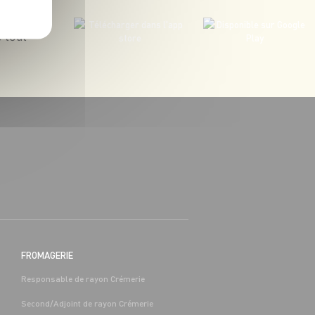
 tout
BOUCHERIE
BAC PRO COMMERCE/VENTE H/F -
H/F
 (65)
Alternance
Séméac (65)
FROMAGERIE
Responsable de rayon Crémerie
Second/Adjoint de rayon Crémerie