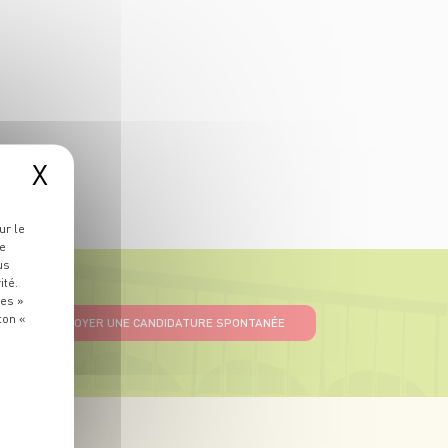
X
ur le
re
us
ité.
ies »
ton «
ENVOYER UNE CANDIDATURE SPONTANÉE