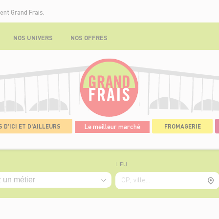
ent Grand Frais.
NOS UNIVERS
NOS OFFRES
 D'ICI ET D'AILLEURS
Le meilleur marché
FROMAGERIE
LIEU
CP, ville...