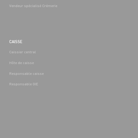
Vendeur spécialisé Crémerie
CAISSE
Caissier central
BOUCHERIE
Hôte de caisse
CAP EQUIPIER POLYVALENT DU
COMMERCE H/F - H/F
Responsable caisse
Denis-
Alternance
Saint-Denis-
(89)
Responsable GIE
Les-Sens (89)