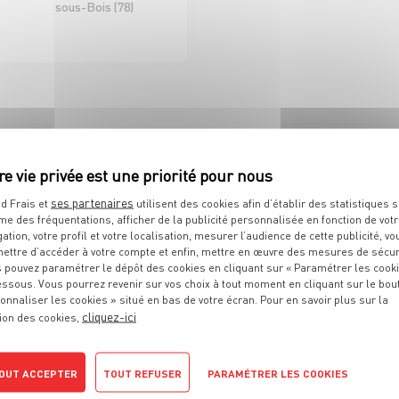
sous-Bois (78)
D'ICI ET D'AILLEURS
 DE RAYON EPICERIE
H/F CDI 35H
ses partenaires
d Frais et
utilisent des cookies afin d’établir des statistiques s
me des fréquentations, afficher de la publicité personnalisée en fonction de vot
Sélestat (67)
gation, votre profil et votre localisation, mesurer l’audience de cette publicité, vo
ettre d’accéder à votre compte et enfin, mettre en œuvre des mesures de sécur
 pouvez paramétrer le dépôt des cookies en cliquant sur « Paramétrer les cook
D À VOS ATTENTES ?
essous. Vous pourrez revenir sur vos choix à tout moment en cliquant sur le bou
onnaliser les cookies » situé en bas de votre écran. Pour en savoir plus sur la
cliquez-ici
ion des cookies,
OUT ACCEPTER
TOUT REFUSER
PARAMÉTRER LES COOKIES