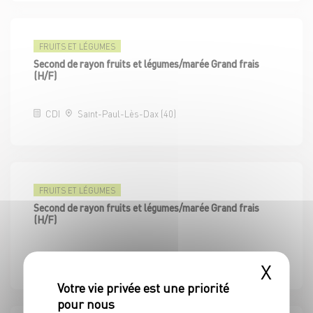
FRUITS ET LÉGUMES
Second de rayon fruits et légumes/marée Grand frais
(H/F)
CDI
Saint-Paul-Lès-Dax (40)
FRUITS ET LÉGUMES
Second de rayon fruits et légumes/marée Grand frais
(H/F)
CDI
Carbon-Blanc (33)
X
NOUVEAU MAGASIN