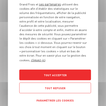
ses partenaires
Grand Frais et
utilisent des
FRUITS ET LÉGUMES
cookies afin d’établir des statistiques sur le
Second Manager de rayon fruits et légumes/marée Grand
volume des fréquentations, afficher de la publicité
frais (H/F)
personnalisée en fonction de votre navigation,
votre profil et votre localisation, mesurer
l’audience de cette publicité, vous permettre
CDI
Aubagne (13)
d’accéder à votre compte et enfin, mettre en œuvre
des mesures de sécurité. Vous pouvez paramétrer
le dépôt des cookies en cliquant sur « Paramétrer
les cookies » ci-dessous. Vous pourrez revenir sur
vos choix à tout moment en cliquant sur le bouton
« personnaliser les cookies » situé en bas de
votre écran. Pour en savoir plus sur la gestion des
FRUITS ET LÉGUMES
cliquez-ici
cookies,
Second de rayon fruits et légumes/marée Grand frais
(H/F)
TOUT ACCEPTER
CDI
Bourg-lès-Valence (26)
TOUT REFUSER
PARAMÉTRER LES COOKIES
FRUITS ET LÉGUMES