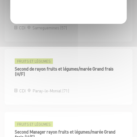
Politique de confidentialité
Second de rayon fruits et légumes/marée Grand frais
(H/F)
CDI
Sarreguemines (57)
FRUITS ET LÉGUMES
Second de rayon fruits et légumes/marée Grand frais
(H/F)
CDI
Paray-le-Monial (71)
FRUITS ET LÉGUMES
Second Manager rayon fruits et légumes/marée Grand
frais (H/F)