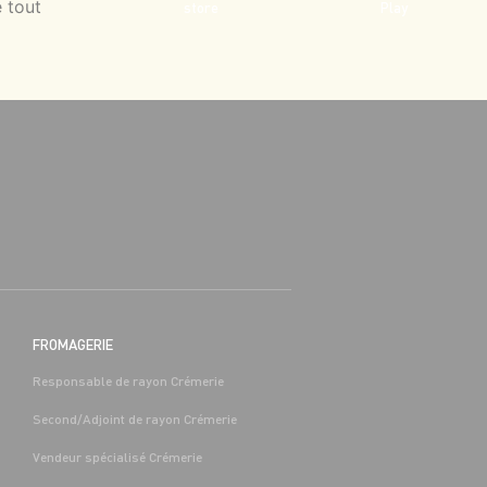
 tout
FROMAGERIE
Responsable de rayon Crémerie
Second/Adjoint de rayon Crémerie
Vendeur spécialisé Crémerie