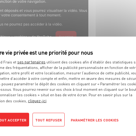
fonction de votre navigation.
ont déposés et vous pourrez visualiser la vidéo. Vous
rer votre consentement à tout moment.
ous ne pourrez pas accéder à la vidéo.
olitique « cookies » de YouTube
Accepter
ses partenaires
d Frais et
utilisent des cookies afin d’établir des statistiques s
me des fréquentations, afficher de la publicité personnalisée en fonction de vot
gation, votre profil et votre localisation, mesurer l’audience de cette publicité, vo
ettre d’accéder à votre compte et enfin, mettre en œuvre des mesures de sécur
 pouvez paramétrer le dépôt des cookies en cliquant sur « Paramétrer les cook
essous. Vous pourrez revenir sur vos choix à tout moment en cliquant sur le bou
onnaliser les cookies » situé en bas de votre écran. Pour en savoir plus sur la
cliquez-ici
ion des cookies,
OUT ACCEPTER
TOUT REFUSER
PARAMÉTRER LES COOKIES
NOS OFFRES
EN FRUITS ET LÉGUME
tique de confidentialité