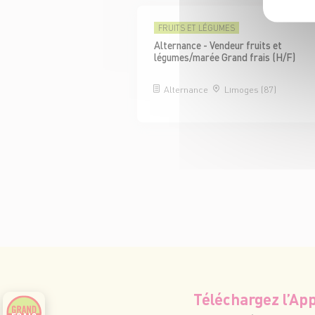
FRUITS ET LÉGUMES
Alternance - Vendeur fruits et
légumes/marée Grand frais (H/F)
Alternance
Limoges (87)
Téléchargez l’App