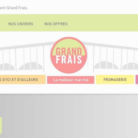
ent Grand Frais.
NOS UNIVERS
NOS OFFRES
 D'ICI ET D'AILLEURS
Le meilleur marché
FROMAGERIE
ET LÉGUMES