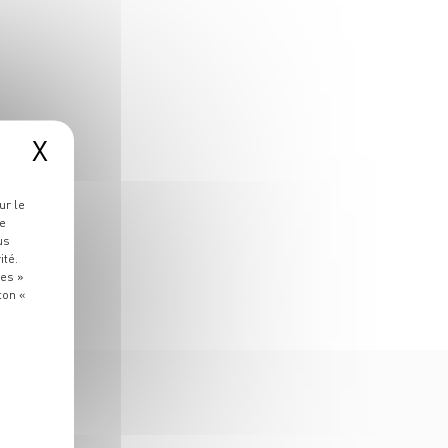
X
ur le
re
us
ité.
ies »
ton «
S