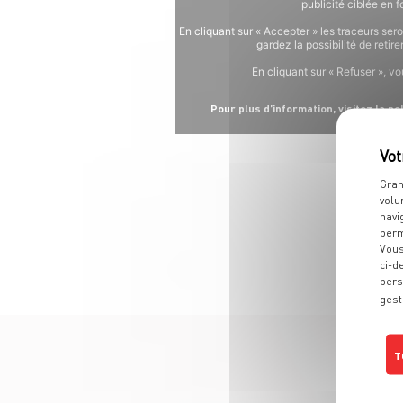
publicité ciblée en 
En cliquant sur « Accepter » les traceurs ser
gardez la possibilité de reti
En cliquant sur « Refuser », v
Pour plus d’information, visitez la p
Gran
volu
navi
perm
Vous
ci-d
pers
gest
T
Poli