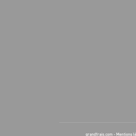
grandfrais.com
-
Mentions l