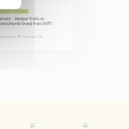
UITS ET LÉGUMES
ernant - Vendeur fruits et
umes/marée Grand frais (H/F)
lternance
Aurillac (15)