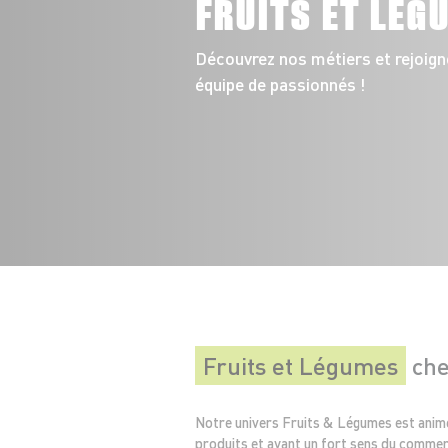
FRUITS ET LÉG
Découvrez nos métiers et rejoign
équipe de passionnés !
Fruits et Légumes
che
Notre univers Fruits & Légumes est anim
produits et ayant un fort sens du commer