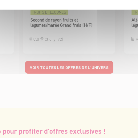
NOUVEAU MAGASIN
FRUITS ET LÉGUMES
FR
Second de rayon fruits et
Alt
légumes/marée Grand frais (H/F)
lég
CDI
Clichy (92)
A
VOIR TOUTES LES OFFRES DE L'UNIVERS
 pour profiter d’offres exclusives !