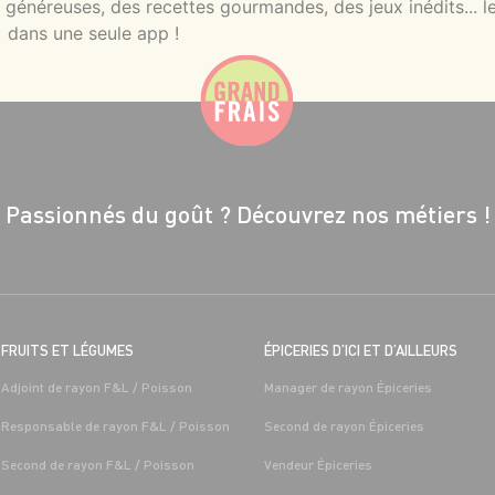
énéreuses, des recettes gourmandes, des jeux inédits... le
dans une seule app !
Passionnés du goût ?
Découvrez nos métiers !
FRUITS ET LÉGUMES
ÉPICERIES D’ICI ET D’AILLEURS
Adjoint de rayon F&L / Poisson
Manager de rayon Épiceries
Responsable de rayon F&L / Poisson
Second de rayon Épiceries
Second de rayon F&L / Poisson
Vendeur Épiceries