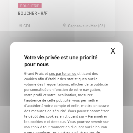
BOUCHERIE
BOUCHER - H/F
CDI
Cagnes-sur-Mer (06)
X
ÉPICERIES D'ICI ET D'AILLEURS
EMPLOYE DE RAYON EPICERIE BOISSON H/F
CDI
Cagnes-sur-Mer (06)
ses partenaires
Grand Frais et
utilisent des
cookies afin d’établir des statistiques sur le
volume des fréquentations, afficher de la publicité
personnalisée en fonction de votre navigation,
votre profil et votre localisation, mesurer
Limonest (69760)
l’audience de cette publicité, vous permettre
d’accéder à votre compte et enfin, mettre en œuvre
des mesures de sécurité. Vous pouvez paramétrer
le dépôt des cookies en cliquant sur « Paramétrer
BOUCHERIE
les cookies » ci-dessous. Vous pourrez revenir sur
BOUCHER H/F
vos choix à tout moment en cliquant sur le bouton
« personnaliser les cookies » situé en bas de