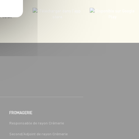
 tout
BOUCHERIE
BAC PRO COMMERCE/VENTE H/F -
H/F
 (65)
Alternance
Séméac (65)
FROMAGERIE
Responsable de rayon Crémerie
Second/Adjoint de rayon Crémerie