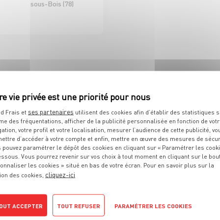
sous-Bois (78)
D'ICI ET D'AILLEURS
 DE RAYON EPICERIE
H/F CDI 35H
ses partenaires
d Frais et
utilisent des cookies afin d’établir des statistiques s
me des fréquentations, afficher de la publicité personnalisée en fonction de vot
Sélestat (67)
gation, votre profil et votre localisation, mesurer l’audience de cette publicité, vo
ettre d’accéder à votre compte et enfin, mettre en œuvre des mesures de sécur
 pouvez paramétrer le dépôt des cookies en cliquant sur « Paramétrer les cook
D À VOS ATTENTES ?
essous. Vous pourrez revenir sur vos choix à tout moment en cliquant sur le bou
onnaliser les cookies » situé en bas de votre écran. Pour en savoir plus sur la
cliquez-ici
ion des cookies,
OUT ACCEPTER
TOUT REFUSER
PARAMÉTRER LES COOKIES