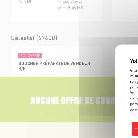
CDI
Les Clayes-
sous-Bois (78)
Sélestat (67600)
BOUCHERIE
ÉPICERIES 
BOUCHER PRÉPARATEUR VENDEUR
EMPLOYE
H/F
BOISSON 
Gran
volu
CDI
Sélestat (67)
CDI
navi
perm
Vous
AUCUNE OFFRE NE CORRESPON
ci-d
pers
gest
Colmar Sud (68000)
T
BOUCHERIE
ADJOINT AU RESPONSABLE