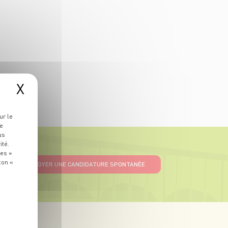
X
ur le
re
us
ité.
ies »
ton «
ENVOYER UNE CANDIDATURE SPONTANÉE