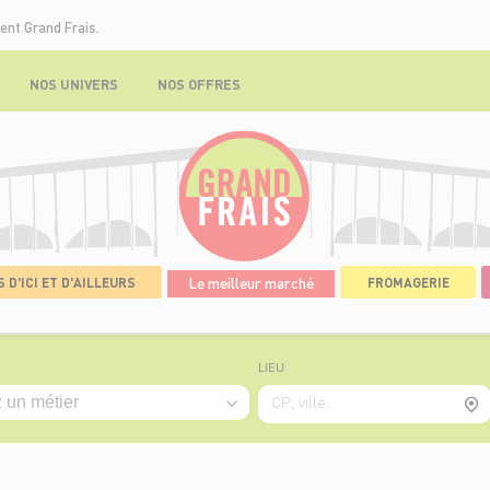
ent Grand Frais.
NOS UNIVERS
NOS OFFRES
 D'ICI ET D'AILLEURS
Le meilleur marché
FROMAGERIE
LIEU
CP, ville...