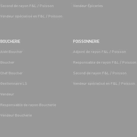
Second de rayon F&L / Poisson
Vendeur Épiceries
Vendeur spécialisé en F&L / Poisson
BOUCHERIE
POISSONNERIE
Aide Boucher
Adjoint de rayon F&L / Poisson
T LÉGUMES
BOUCHERIE
Boucher
Responsable de rayon F&L / Poisson
 FRUITS ET
CAP BOUCHER H/F - H/F
/MARÉE GRAND FRAIS
Chef Boucher
Second de rayon F&L / Poisson
Alternance
Saint-
Les-Sens 
Gestionnaire LS
Vendeur spécialisé en F&L / Poisson
Saint-Denis-
Les-Sens (89)
Vendeur
Responsable de rayon Boucherie
Vendeur Boucherie