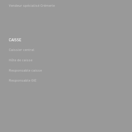
Vendeur spécialisé Crémerie
CAISSE
Caissier central
BOUCHERIE
Hôte de caisse
CAP EQUIPIER POLYVALENT DU
COMMERCE H/F - H/F
Responsable caisse
Denis-
Alternance
Saint-Denis-
(89)
Responsable GIE
Les-Sens (89)