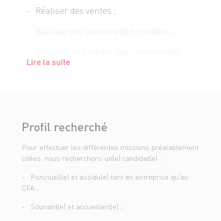
- Réaliser des ventes ;
- Réaliser des ventes additionnelles ;
- Préparer et prendre des commandes
Lire la suite
client ;
- Participer à l'approvisionnement des
vitrines tout au long de la journée ;
- Mettre en avant les produits et
Profil recherché
promotions ;
Pour effectuer les différentes missions préalablement
- Participer à la réalisation de
citées, nous recherchons un(e) candidat(e) :
préparations bouchères ;
- Ponctuel(le) et assidu(e) tant en entreprise qu'au
- Réaliser des coupes simples ;
CFA ;
- Suivre le facing et achalander le rayon
- Souriant(e) et accueillant(e) ;
tout au long de la journée ;