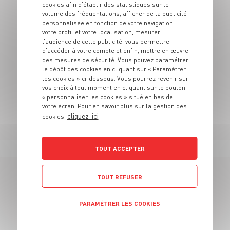
cookies afin d’établir des statistiques sur le
Concernant l'inscription au CFA, vous devrez faire les
volume des fréquentations, afficher de la publicité
démarches d'inscription directement auprès du CFA.
- Donner les conseils culinaires au
personnalisée en fonction de votre navigation,
votre profil et votre localisation, mesurer
client
Attention ! Certains CFA demandent des dossiers de
l’audience de cette publicité, vous permettre
pré-inscription ! Rapprochez-vous de ces derniers.
d’accéder à votre compte et enfin, mettre en œuvre
des mesures de sécurité. Vous pouvez paramétrer
N'hésitez pas à vous rendre au sein de nos rayons
le dépôt des cookies en cliquant sur « Paramétrer
pour découvrir notre univers.
les cookies » ci-dessous. Vous pourrez revenir sur
vos choix à tout moment en cliquant sur le bouton
« personnaliser les cookies » situé en bas de
votre écran. Pour en savoir plus sur la gestion des
cliquez-ici
cookies,
TOUT ACCEPTER
TOUT REFUSER
23 OFFRES
PARAMÉTRER LES COOKIES
EN VENDEUR BOUCHERIE
Politique de confidentialité