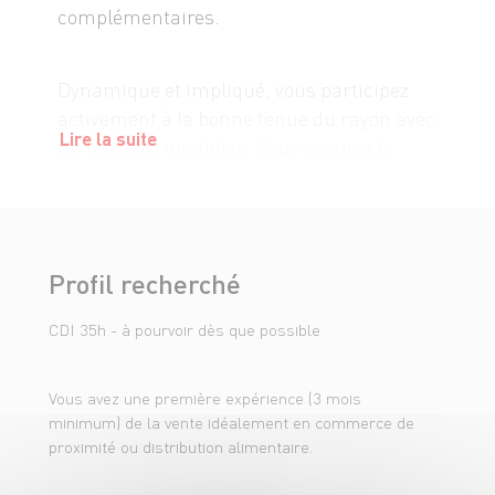
complémentaires.
Dynamique et impliqué, vous participez
activement à la bonne tenue du rayon avec
Lire la suite
un réassort quotidien. Vous assurez le
déchargement et le contrôle des
marchandises réceptionnées, la rotation et
l’étiquetage des produits et appliquez les
règles d’hygiène et de sécurité
Profil recherché
alimentaires.
Vous veillez à l’attractivité du rayon en
CDI 35h - à pourvoir dès que possible
suivant les plans merchandising et en
valorisant les produits.
Vous avez une première expérience (3 mois
minimum) de la vente idéalement en commerce de
proximité ou distribution alimentaire.