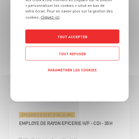
« personnaliser les cookies » situé en bas de
votre écran. Pour en savoir plus sur la gestion des
cliquez-ici
cookies,
179 OFFRES
EN VENDEUR ÉPICERIES
TOUT ACCEPTER
TOUT REFUSER
ÉPICERIES D'ICI ET D'AILLEURS
EMPLOYE DE RAYON EPICERIE H/F
PARAMÉTRER LES COOKIES
Politique de confidentialité
CDD
Saint-André-les-Vergers (10)
ÉPICERIES D'ICI ET D'AILLEURS
EMPLOYE DE RAYON EPICERIE H/F - CDI - 35H