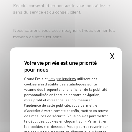
Réactif, convivial et enthousiaste vous possédez le
sens du service et du conseil client.
Nous saurons vous accompagner et vous donner les
moyens de votre réussite.
X
Amplitudes horaires de 7h00 à 20h00, disponible pour
travailler les week-end.
ses partenaires
Grand Frais et
utilisent des
Rémunération : 12.24/HEURE
cookies afin d’établir des statistiques sur le
volume des fréquentations, afficher de la publicité
personnalisée en fonction de votre navigation,
CV à envoyer : l.cichy@calsun.fr - référence SR1CDI35
votre profil et votre localisation, mesurer
l’audience de cette publicité, vous permettre
d’accéder à votre compte et enfin, mettre en œuvre
des mesures de sécurité. Vous pouvez paramétrer
le dépôt des cookies en cliquant sur « Paramétrer
les cookies » ci-dessous. Vous pourrez revenir sur
vos choix à tout moment en cliquant sur le bouton