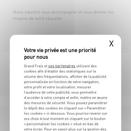
Nous saurons vous accompagner et vous donner les
moyens de votre réussite.
CDD 31h - du lundi au dimanche (repos en semaine).
X
Amplitudes horaires de 7h00 à 20h00.
ses partenaires
Grand Frais et
utilisent des
cookies afin d’établir des statistiques sur le
Rémunération : 12.24 + primes sur objectifs.
volume des fréquentations, afficher de la publicité
personnalisée en fonction de votre navigation,
votre profil et votre localisation, mesurer
l’audience de cette publicité, vous permettre
d’accéder à votre compte et enfin, mettre en œuvre
des mesures de sécurité. Vous pouvez paramétrer
le dépôt des cookies en cliquant sur « Paramétrer
les cookies » ci-dessous. Vous pourrez revenir sur
vos choix à tout moment en cliquant sur le bouton
179 OFFRES
« personnaliser les cookies » situé en bas de
votre écran. Pour en savoir plus sur la gestion des