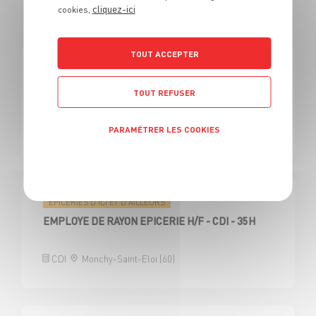
cliquez-ici
cookies,
EN VENDEUR ÉPICERIES
TOUT ACCEPTER
ÉPICERIES D'ICI ET D'AILLEURS
EMPLOYE DE RAYON EPICERIE H/F
TOUT REFUSER
CDD
Saint-André-les-Vergers (10)
PARAMÉTRER LES COOKIES
Politique de confidentialité
ÉPICERIES D'ICI ET D'AILLEURS
EMPLOYE DE RAYON EPICERIE H/F - CDI - 35H
CDI
Monchy-Saint-Eloi (60)