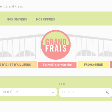
ent Grand Frais.
NOS UNIVERS
NOS OFFRES
 D'ICI ET D'AILLEURS
Le meilleur marché
FROMAGERIE
LIEU
CP, ville...