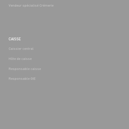
Vendeur spécialisé Crémerie
CAISSE
Caissier central
BOUCHERIE
Hôte de caisse
CAP EQUIPIER POLYVALENT DU
COMMERCE H/F - H/F
Responsable caisse
Denis-
Alternance
Saint-Denis-
(89)
Responsable GIE
Les-Sens (89)