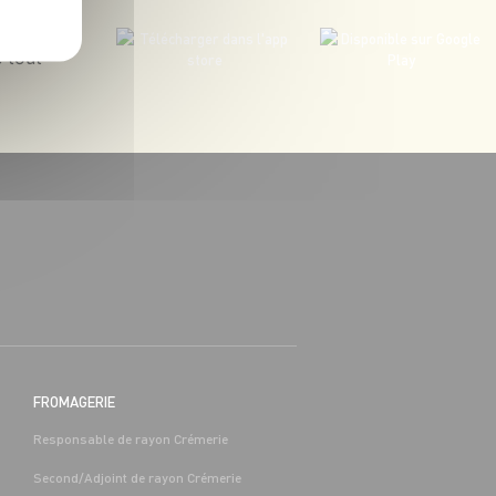
 tout
BOUCHERIE
BAC PRO COMMERCE/VENTE H/F -
H/F
 (65)
Alternance
Séméac (65)
FROMAGERIE
Responsable de rayon Crémerie
Second/Adjoint de rayon Crémerie