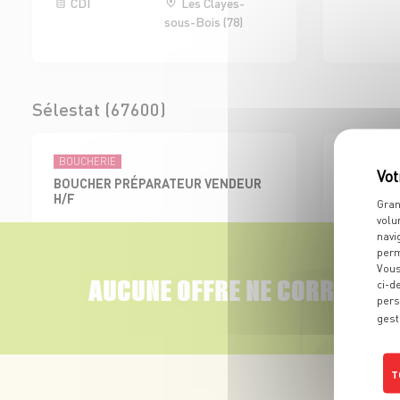
CDI
Les Clayes-
sous-Bois (78)
Sélestat (67600)
BOUCHERIE
ÉPICERIES 
BOUCHER PRÉPARATEUR VENDEUR
EMPLOYE
H/F
BOISSON 
Gran
volu
CDI
Sélestat (67)
CDI
navi
perm
Vous
AUCUNE OFFRE NE CORRESPON
ci-d
pers
gest
Colmar Sud (68000)
T
BOUCHERIE
ADJOINT AU RESPONSABLE