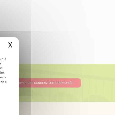
X
ur le
re
us
ité.
ies »
ton «
ENVOYER UNE CANDIDATURE SPONTANÉE