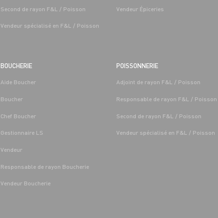
Second de rayon F&L / Poisson
Vendeur Épiceries
Vendeur spécialisé en F&L / Poisson
BOUCHERIE
POISSONNERIE
Aide Boucher
Adjoint de rayon F&L / Poisson
T LÉGUMES
BOUCHERIE
Boucher
Responsable de rayon F&L / Poisson
 FRUITS ET
CAP BOUCHER H/F - H/F
/MARÉE GRAND FRAIS
Chef Boucher
Second de rayon F&L / Poisson
Alternance
Saint-
Les-Sens 
Gestionnaire LS
Vendeur spécialisé en F&L / Poisson
Saint-Denis-
Les-Sens (89)
Vendeur
Responsable de rayon Boucherie
Vendeur Boucherie