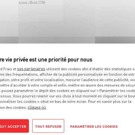
sous-Bois (78)
D'ICI ET D'AILLEURS
 DE RAYON EPICERIE
H/F CDI 35H
ses partenaires
d Frais et
utilisent des cookies afin d’établir des statistiques s
me des fréquentations, afficher de la publicité personnalisée en fonction de vot
Sélestat (67)
gation, votre profil et votre localisation, mesurer l’audience de cette publicité, vo
ettre d’accéder à votre compte et enfin, mettre en œuvre des mesures de sécur
 pouvez paramétrer le dépôt des cookies en cliquant sur « Paramétrer les cook
D À VOS ATTENTES ?
essous. Vous pourrez revenir sur vos choix à tout moment en cliquant sur le bou
onnaliser les cookies » situé en bas de votre écran. Pour en savoir plus sur la
cliquez-ici
ion des cookies,
OUT ACCEPTER
TOUT REFUSER
PARAMÉTRER LES COOKIES