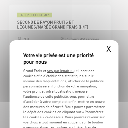
FRUITS ET LÉGUMES
SECOND DE RAYON FRUITS ET
LÉGUMES/MARÉE GRAND FRAIS (H/F)
CDI
Civrieux d'Azergues
(69)
X
ses partenaires
Grand Frais et
utilisent des
CAISSE
cookies afin d’établir des statistiques sur le
CAISSIER CENTRAL / ADJOINT
volume des fréquentations, afficher de la publicité
RESPONSABLE DE CAISSE - H/F
personnalisée en fonction de votre navigation,
votre profil et votre localisation, mesurer
CDI
Civrieux d'Azergues
l’audience de cette publicité, vous permettre
(69)
d’accéder à votre compte et enfin, mettre en œuvre
des mesures de sécurité. Vous pouvez paramétrer
le dépôt des cookies en cliquant sur « Paramétrer
les cookies » ci-dessous. Vous pourrez revenir sur
vos choix à tout moment en cliquant sur le bouton
BOUCHERIE
« personnaliser les cookies » situé en bas de