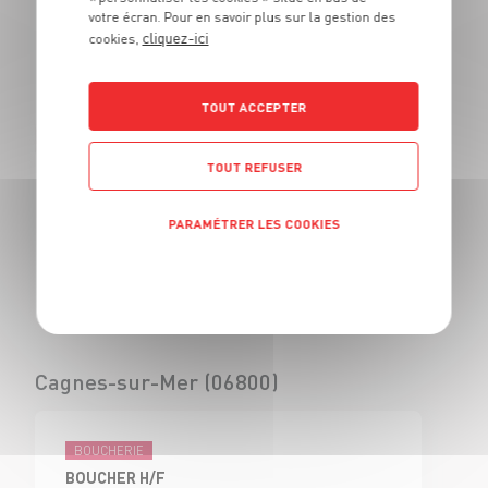
votre écran. Pour en savoir plus sur la gestion des
BOUCHER - H/F
cliquez-ici
cookies,
CDI
Civrieux d'Azergues
(69)
TOUT ACCEPTER
TOUT REFUSER
BOUCHERIE
VENDEUR BOUCHERIE - H/F
PARAMÉTRER LES COOKIES
CDI
Civrieux d'Azergues
Politique de confidentialité
(69)
Cagnes-sur-Mer (06800)
BOUCHERIE
BOUCHER H/F