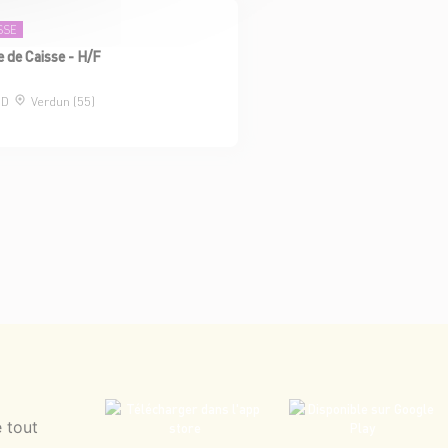
SSE
 de Caisse - H/F
DD
Verdun (55)
 tout