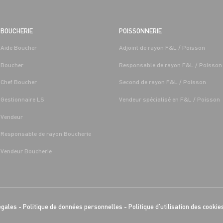
BOUCHERIE
POISSONNERIE
Aide Boucher
Adjoint de rayon F&L / Poisson
Boucher
Responsable de rayon F&L / Poisson
Chef Boucher
Second de rayon F&L / Poisson
Gestionnaire LS
Vendeur spécialisé en F&L / Poisson
Vendeur
Responsable de rayon Boucherie
Vendeur Boucherie
égales
-
Politique de données personnelles
-
Politique d’utilisation des cookie