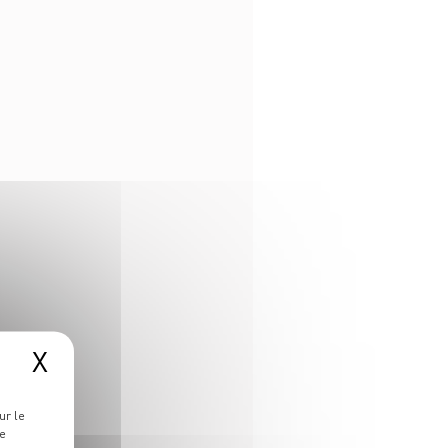
X
plus vite !
ancienneté
ur le
re