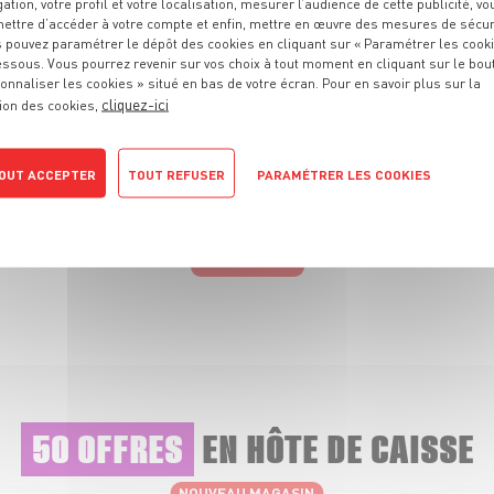
gation, votre profil et votre localisation, mesurer l’audience de cette publicité, vo
tre carrière et venez prendre part vous aussi à la team : J'peux pas j
ettre d’accéder à votre compte et enfin, mettre en œuvre des mesures de sécur
 pouvez paramétrer le dépôt des cookies en cliquant sur « Paramétrer les cook
, nous nous engageons à traiter toutes les candidatures sans prise 
essous. Vous pourrez revenir sur vos choix à tout moment en cliquant sur le bou
onnaliser les cookies » situé en bas de votre écran. Pour en savoir plus sur la
cliquez-ici
ion des cookies,
OUT ACCEPTER
TOUT REFUSER
PARAMÉTRER LES COOKIES
tique de confidentialité
JE POSTULE
50 OFFRES
EN HÔTE DE CAISSE
NOUVEAU MAGASIN