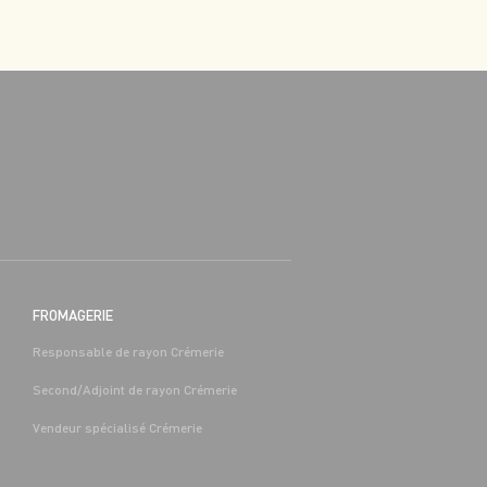
FROMAGERIE
Responsable de rayon Crémerie
Second/Adjoint de rayon Crémerie
Vendeur spécialisé Crémerie