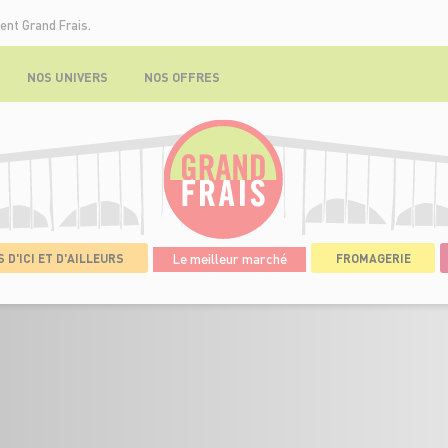
ent Grand Frais.
NOS UNIVERS
NOS OFFRES
 D'ICI ET D'AILLEURS
Le meilleur marché
FROMAGERIE
ISSE
>
DÉTAILS DE L'OFFRE