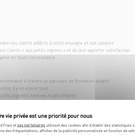
é
rendre nos clients addicts à notre enseigne et nos saveurs
os clients « aux petits oignons » et de leur apporter satisfaction
apter en toute circonstance
sonnalisé à travers un parcours de formation adapté
tion, il y en a pour tous
utils, logiciels internes et procédures
ique et le bonheur de vous révéler en équipe
(possible en 30h/semaine) à pourvoir en CDI pour nous rejoindre au 
 de 1859.48 € + diverses primes + une prime de fin d’année selon 
ses partenaires
d Frais et
utilisent des cookies afin d’établir des statistiques s
d, on ne vous raconte pas des salades !
me des fréquentations, afficher de la publicité personnalisée en fonction de vot