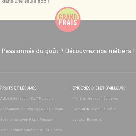
dans une seule app !
Passionnés du goût ?
Découvrez nos métiers !
FRUITS ET LÉGUMES
ÉPICERIES D’ICI ET D’AILLEURS
Adjoint de rayon F&L / Poisson
Manager de rayon Épiceries
Responsable de rayon F&L / Poisson
Second de rayon Épiceries
Second de rayon F&L / Poisson
Vendeur Épiceries
Vendeur spécialisé en F&L / Poisson