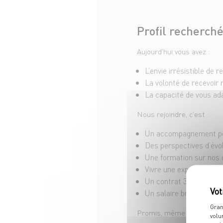
Profil recherch
Aujourd’hui vous avez :
L’envie irrésistible de 
La volonté de recevoir n
La capacité de vous ad
Nous rejoindre, c’est :
Un accompagnement per
Des perspectives d’évolu
Une formation sur nos o
Vivre une expérience un
Un contrat 35h/semaine 
Un salaire brut mensuel
Gran
Promis, même si on en ven
volu