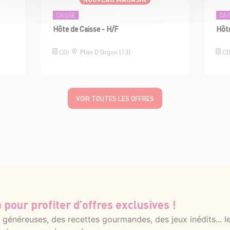
CAISSE
CAI
Hôte de Caisse - H/F
Hôte
CDI
Plan D'Orgon (13)
C
VOIR TOUTES LES OFFRES
 pour profiter d’offres exclusives !
énéreuses, des recettes gourmandes, des jeux inédits... le