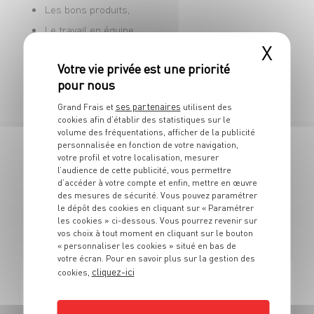
Les bons produits,
Le travail en équipe.
X
Vous vous reconnaissez dans cette offre ?
Postulez et rejoignez une entreprise offrant de
belles perspectives d’évolution !
ses partenaires
Grand Frais et
utilisent des
cookies afin d’établir des statistiques sur le
volume des fréquentations, afficher de la publicité
personnalisée en fonction de votre navigation,
votre profil et votre localisation, mesurer
7 OFFRES
l’audience de cette publicité, vous permettre
d’accéder à votre compte et enfin, mettre en œuvre
EN RESPONSABLE DE RAYON
des mesures de sécurité. Vous pouvez paramétrer
le dépôt des cookies en cliquant sur « Paramétrer
les cookies » ci-dessous. Vous pourrez revenir sur
CRÉMERIE
vos choix à tout moment en cliquant sur le bouton
« personnaliser les cookies » situé en bas de
votre écran. Pour en savoir plus sur la gestion des
cliquez-ici
cookies,
FROMAGERIE
Responsable de rayon crèmerie Grand frais (H/F)