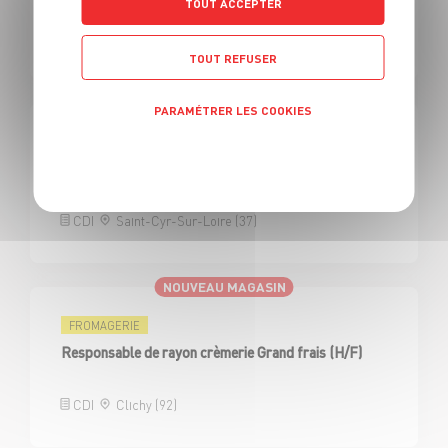
TOUT ACCEPTER
CDI
Groslay (95)
TOUT REFUSER
PARAMÉTRER LES COOKIES
FROMAGERIE
Politique de confidentialité
Responsable de rayon crèmerie Grand frais (H/F)
CDI
Saint-Cyr-Sur-Loire (37)
NOUVEAU MAGASIN
FROMAGERIE
Responsable de rayon crèmerie Grand frais (H/F)
CDI
Clichy (92)