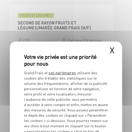
FRUITS ET LÉGUMES
SECOND DE RAYON FRUITS ET
LÉGUMES/MARÉE GRAND FRAIS (H/F)
CDI
Civrieux d'Azergues
(69)
X
ses partenaires
Grand Frais et
utilisent des
CAISSE
cookies afin d’établir des statistiques sur le
CAISSIER CENTRAL / ADJOINT
volume des fréquentations, afficher de la publicité
RESPONSABLE DE CAISSE - H/F
personnalisée en fonction de votre navigation,
votre profil et votre localisation, mesurer
CDI
Civrieux d'Azergues
l’audience de cette publicité, vous permettre
(69)
d’accéder à votre compte et enfin, mettre en œuvre
des mesures de sécurité. Vous pouvez paramétrer
le dépôt des cookies en cliquant sur « Paramétrer
les cookies » ci-dessous. Vous pourrez revenir sur
vos choix à tout moment en cliquant sur le bouton
BOUCHERIE
« personnaliser les cookies » situé en bas de