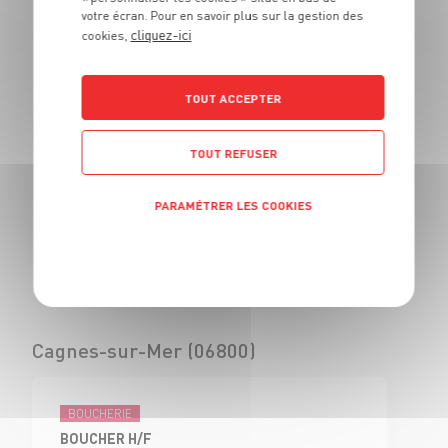
votre écran. Pour en savoir plus sur la gestion des
BOUCHER - H/F
cliquez-ici
cookies,
CDI
Civrieux d'Azergues
(69)
TOUT ACCEPTER
TOUT REFUSER
BOUCHERIE
VENDEUR BOUCHERIE - H/F
PARAMÉTRER LES COOKIES
CDI
Civrieux d'Azergues
Politique de confidentialité
(69)
Cagnes-sur-Mer (06800)
BOUCHERIE
BOUCHER H/F