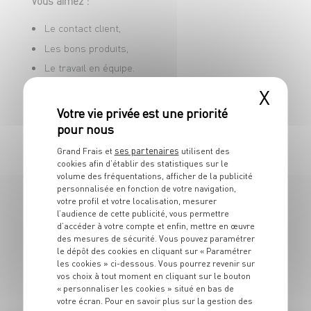
Vous aimez :
Le contact client,
Les bons produits,
Le travail en équipe.
X
Vous vous reconnaissez dans cette offre ? Postulez
et rejoignez une entreprise offrant de belles
perspectives d’évolution !
ses partenaires
Grand Frais et
utilisent des
cookies afin d’établir des statistiques sur le
volume des fréquentations, afficher de la publicité
personnalisée en fonction de votre navigation,
votre profil et votre localisation, mesurer
l’audience de cette publicité, vous permettre
32 OFFRES
d’accéder à votre compte et enfin, mettre en œuvre
des mesures de sécurité. Vous pouvez paramétrer
EN SECOND DE RAYON F&L /
le dépôt des cookies en cliquant sur « Paramétrer
les cookies » ci-dessous. Vous pourrez revenir sur
vos choix à tout moment en cliquant sur le bouton
POISSON
« personnaliser les cookies » situé en bas de
votre écran. Pour en savoir plus sur la gestion des
NOUVEAU MAGASIN