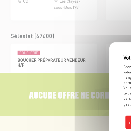
CDI
Les Clayes-
sous-Bois (78)
Sélestat (67600)
BOUCHERIE
ÉPICERIES 
BOUCHER PRÉPARATEUR VENDEUR
EMPLOYE
H/F
BOISSON 
Gran
volu
CDI
Sélestat (67)
CDI
navi
perm
Vous
AUCUNE OFFRE NE CORRESPON
ci-d
pers
gest
Colmar Sud (68000)
T
BOUCHERIE
ADJOINT AU RESPONSABLE