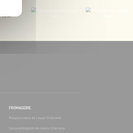
 tout
BOUCHERIE
BAC PRO COMMERCE/VENTE H/F -
H/F
 (65)
Alternance
Séméac (65)
FROMAGERIE
Responsable de rayon Crémerie
Second/Adjoint de rayon Crémerie