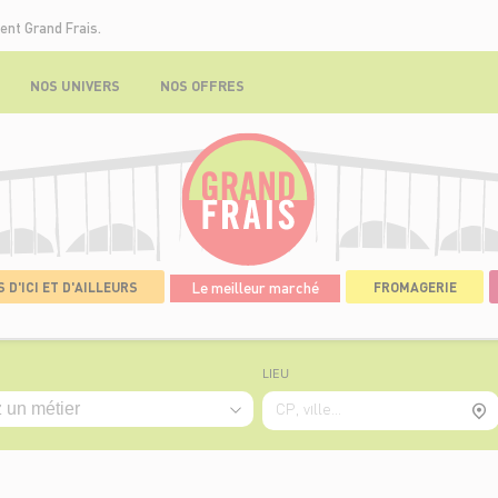
ent Grand Frais.
NOS UNIVERS
NOS OFFRES
 D'ICI ET D'AILLEURS
Le meilleur marché
FROMAGERIE
LIEU
CP, ville...