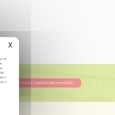
X
ur le
re
us
ité.
ies »
ton «
ENVOYER UNE CANDIDATURE SPONTANÉE