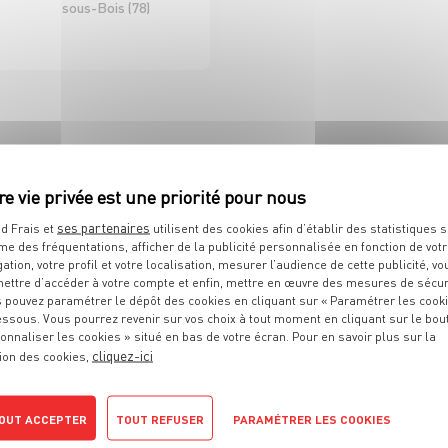
sous-Bois (78)
D'ICI ET D'AILLEURS
 DE RAYON EPICERIE
H/F CDI 35H
ses partenaires
d Frais et
utilisent des cookies afin d’établir des statistiques s
me des fréquentations, afficher de la publicité personnalisée en fonction de vot
Sélestat (67)
gation, votre profil et votre localisation, mesurer l’audience de cette publicité, vo
ettre d’accéder à votre compte et enfin, mettre en œuvre des mesures de sécur
 pouvez paramétrer le dépôt des cookies en cliquant sur « Paramétrer les cook
D À VOS ATTENTES ?
essous. Vous pourrez revenir sur vos choix à tout moment en cliquant sur le bou
onnaliser les cookies » situé en bas de votre écran. Pour en savoir plus sur la
cliquez-ici
ion des cookies,
OUT ACCEPTER
TOUT REFUSER
PARAMÉTRER LES COOKIES