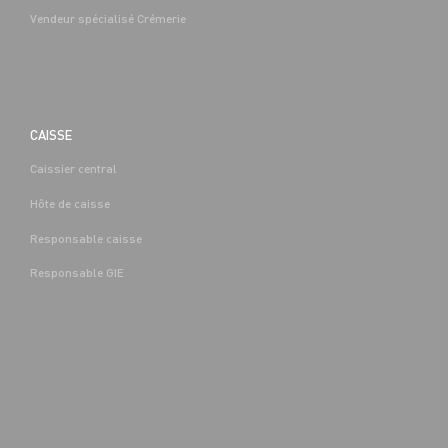
Vendeur spécialisé Crémerie
CAISSE
Caissier central
BOUCHERIE
Hôte de caisse
CAP EQUIPIER POLYVALENT DU
COMMERCE H/F - H/F
Responsable caisse
Denis-
Alternance
Saint-Denis-
(89)
Responsable GIE
Les-Sens (89)