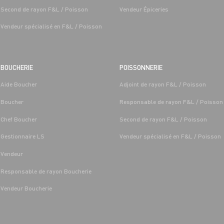
Second de rayon F&L / Poisson
Vendeur Épiceries
Vendeur spécialisé en F&L / Poisson
BOUCHERIE
POISSONNERIE
Aide Boucher
Adjoint de rayon F&L / Poisson
T LÉGUMES
BOUCHERIE
Boucher
Responsable de rayon F&L / Poisson
 FRUITS ET
CAP BOUCHER H/F - H/F
/MARÉE GRAND FRAIS
Chef Boucher
Second de rayon F&L / Poisson
Alternance
Saint-
Les-Sens 
Gestionnaire LS
Vendeur spécialisé en F&L / Poisson
Saint-Denis-
Les-Sens (89)
Vendeur
Responsable de rayon Boucherie
Vendeur Boucherie