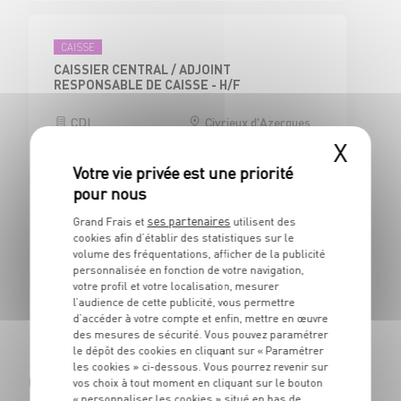
CAISSE
CAISSIER CENTRAL / ADJOINT
RESPONSABLE DE CAISSE - H/F
CDI
Civrieux d'Azergues
(69)
X
ses partenaires
Grand Frais et
utilisent des
BOUCHERIE
cookies afin d’établir des statistiques sur le
BOUCHER - H/F
volume des fréquentations, afficher de la publicité
personnalisée en fonction de votre navigation,
CDI
Civrieux d'Azergues
votre profil et votre localisation, mesurer
(69)
l’audience de cette publicité, vous permettre
d’accéder à votre compte et enfin, mettre en œuvre
des mesures de sécurité. Vous pouvez paramétrer
le dépôt des cookies en cliquant sur « Paramétrer
les cookies » ci-dessous. Vous pourrez revenir sur
Cagnes-sur-Mer (06800)
vos choix à tout moment en cliquant sur le bouton
« personnaliser les cookies » situé en bas de