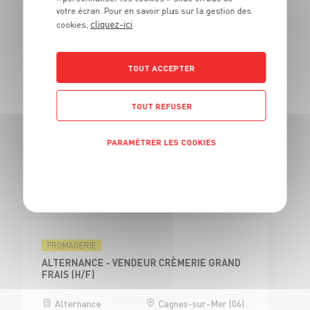
votre écran. Pour en savoir plus sur la gestion des
cliquez-ici
cookies,
BOUCHERIE
BOUCHER H/F
TOUT ACCEPTER
CDI
Cagnes-sur-Mer (06)
TOUT REFUSER
BOUCHERIE
PARAMÉTRER LES COOKIES
CAP BOUCHER H/F - H/F
Politique de confidentialité
Alternance
Cagnes-sur-Mer (06)
FROMAGERIE
ALTERNANCE - VENDEUR CRÈMERIE GRAND
FRAIS (H/F)
Alternance
Cagnes-sur-Mer (06)