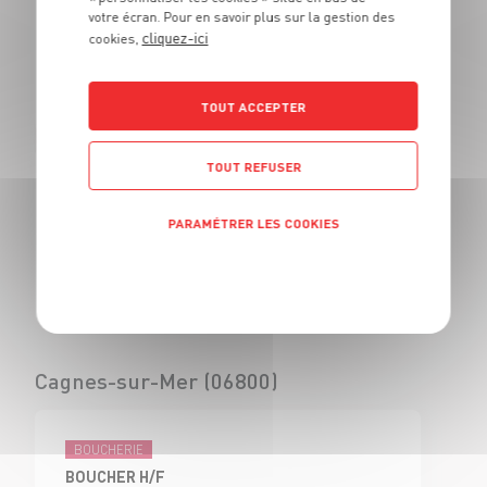
votre écran. Pour en savoir plus sur la gestion des
BOUCHER - H/F
cliquez-ici
cookies,
CDI
Civrieux d'Azergues
(69)
TOUT ACCEPTER
TOUT REFUSER
BOUCHERIE
VENDEUR BOUCHERIE - H/F
PARAMÉTRER LES COOKIES
CDI
Civrieux d'Azergues
Politique de confidentialité
(69)
Cagnes-sur-Mer (06800)
BOUCHERIE
BOUCHER H/F