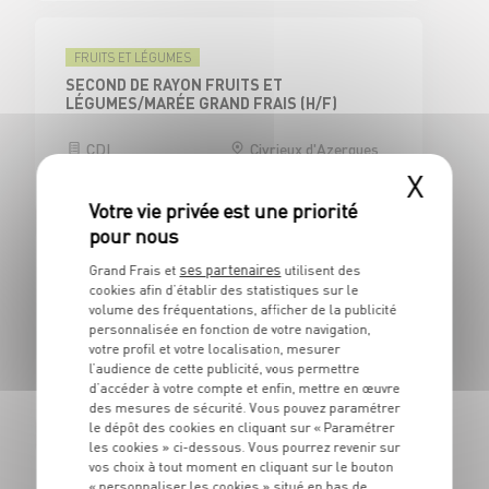
FRUITS ET LÉGUMES
SECOND DE RAYON FRUITS ET
LÉGUMES/MARÉE GRAND FRAIS (H/F)
CDI
Civrieux d'Azergues
(69)
X
ses partenaires
Grand Frais et
utilisent des
CAISSE
cookies afin d’établir des statistiques sur le
CAISSIER CENTRAL / ADJOINT
volume des fréquentations, afficher de la publicité
RESPONSABLE DE CAISSE - H/F
personnalisée en fonction de votre navigation,
votre profil et votre localisation, mesurer
CDI
Civrieux d'Azergues
l’audience de cette publicité, vous permettre
(69)
d’accéder à votre compte et enfin, mettre en œuvre
des mesures de sécurité. Vous pouvez paramétrer
le dépôt des cookies en cliquant sur « Paramétrer
les cookies » ci-dessous. Vous pourrez revenir sur
vos choix à tout moment en cliquant sur le bouton
BOUCHERIE
« personnaliser les cookies » situé en bas de