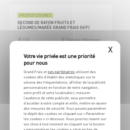
FRUITS ET LÉGUMES
SECOND DE RAYON FRUITS ET
LÉGUMES/MARÉE GRAND FRAIS (H/F)
CDI
Civrieux d'Azergues
(69)
X
ses partenaires
Grand Frais et
utilisent des
CAISSE
cookies afin d’établir des statistiques sur le
CAISSIER CENTRAL / ADJOINT
volume des fréquentations, afficher de la publicité
RESPONSABLE DE CAISSE - H/F
personnalisée en fonction de votre navigation,
votre profil et votre localisation, mesurer
CDI
Civrieux d'Azergues
l’audience de cette publicité, vous permettre
(69)
d’accéder à votre compte et enfin, mettre en œuvre
des mesures de sécurité. Vous pouvez paramétrer
le dépôt des cookies en cliquant sur « Paramétrer
les cookies » ci-dessous. Vous pourrez revenir sur
vos choix à tout moment en cliquant sur le bouton
BOUCHERIE
« personnaliser les cookies » situé en bas de