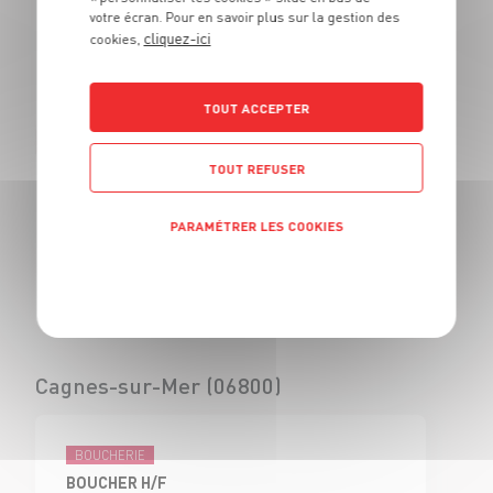
votre écran. Pour en savoir plus sur la gestion des
BOUCHER - H/F
cliquez-ici
cookies,
CDI
Civrieux d'Azergues
(69)
TOUT ACCEPTER
TOUT REFUSER
BOUCHERIE
VENDEUR BOUCHERIE - H/F
PARAMÉTRER LES COOKIES
CDI
Civrieux d'Azergues
Politique de confidentialité
(69)
Cagnes-sur-Mer (06800)
BOUCHERIE
BOUCHER H/F