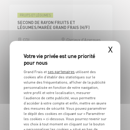
FRUITS ET LÉGUMES
SECOND DE RAYON FRUITS ET
LÉGUMES/MARÉE GRAND FRAIS (H/F)
CDI
Civrieux d'Azergues
(69)
X
ses partenaires
Grand Frais et
utilisent des
CAISSE
cookies afin d’établir des statistiques sur le
CAISSIER CENTRAL / ADJOINT
volume des fréquentations, afficher de la publicité
RESPONSABLE DE CAISSE - H/F
personnalisée en fonction de votre navigation,
votre profil et votre localisation, mesurer
CDI
Civrieux d'Azergues
l’audience de cette publicité, vous permettre
(69)
d’accéder à votre compte et enfin, mettre en œuvre
des mesures de sécurité. Vous pouvez paramétrer
le dépôt des cookies en cliquant sur « Paramétrer
les cookies » ci-dessous. Vous pourrez revenir sur
vos choix à tout moment en cliquant sur le bouton
BOUCHERIE
« personnaliser les cookies » situé en bas de