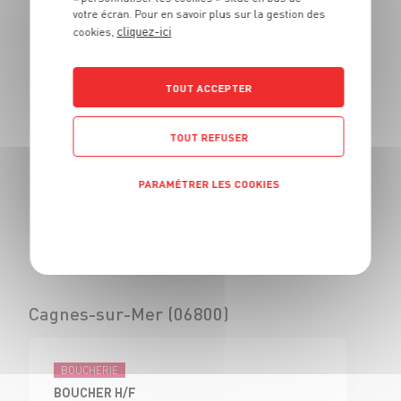
votre écran. Pour en savoir plus sur la gestion des
BOUCHER - H/F
cliquez-ici
cookies,
CDI
Civrieux d'Azergues
(69)
TOUT ACCEPTER
TOUT REFUSER
BOUCHERIE
VENDEUR BOUCHERIE - H/F
PARAMÉTRER LES COOKIES
CDI
Civrieux d'Azergues
Politique de confidentialité
(69)
Cagnes-sur-Mer (06800)
BOUCHERIE
BOUCHER H/F