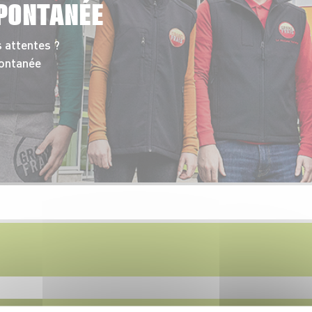
PONTANÉE
 attentes ?
pontanée