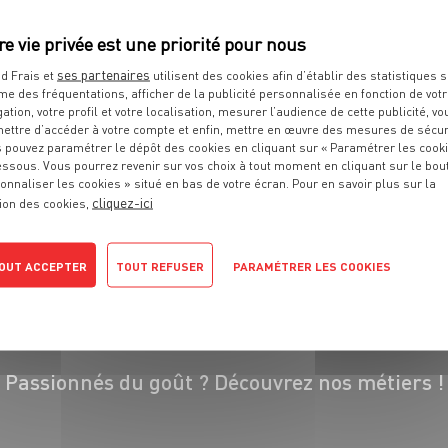
ses partenaires
d Frais et
utilisent des cookies afin d’établir des statistiques s
me des fréquentations, afficher de la publicité personnalisée en fonction de vot
gation, votre profil et votre localisation, mesurer l’audience de cette publicité, vo
ettre d’accéder à votre compte et enfin, mettre en œuvre des mesures de sécur
 pouvez paramétrer le dépôt des cookies en cliquant sur « Paramétrer les cook
 pour profiter d’offres exclusives !
essous. Vous pourrez revenir sur vos choix à tout moment en cliquant sur le bou
onnaliser les cookies » situé en bas de votre écran. Pour en savoir plus sur la
énéreuses, des recettes gourmandes, des jeux inédits... le
cliquez-ici
ion des cookies,
dans une seule app !
OUT ACCEPTER
TOUT REFUSER
PARAMÉTRER LES COOKIES
tique de confidentialité
Passionnés du goût ?
Découvrez nos métiers !