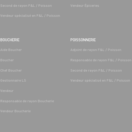
Second de rayon F&L / Poisson
Vendeur Épiceries
Vendeur spécialisé en F&L / Poisson
BOUCHERIE
POISSONNERIE
Aide Boucher
Adjoint de rayon F&L / Poisson
T LÉGUMES
BOUCHERIE
Boucher
Responsable de rayon F&L / Poisson
 FRUITS ET
CAP BOUCHER H/F - H/F
/MARÉE GRAND FRAIS
Chef Boucher
Second de rayon F&L / Poisson
Alternance
Saint-
Les-Sens 
Gestionnaire LS
Vendeur spécialisé en F&L / Poisson
Saint-Denis-
Les-Sens (89)
Vendeur
Responsable de rayon Boucherie
Vendeur Boucherie