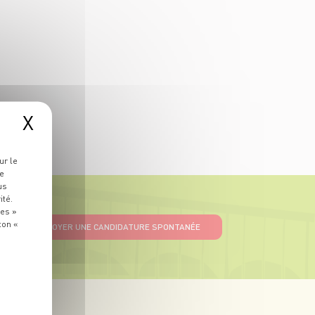
X
ur le
re
us
ité.
ies »
ton «
ENVOYER UNE CANDIDATURE SPONTANÉE