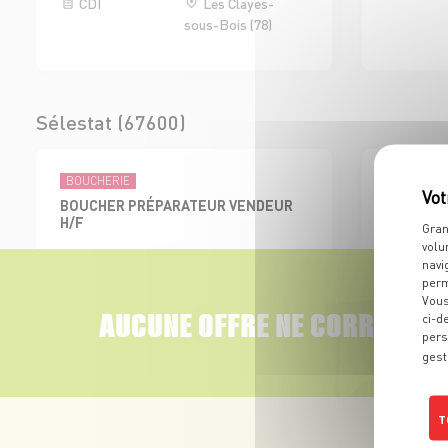
CDI
Les Clayes-
sous-Bois (78)
Sélestat (67600)
BOUCHERIE
ÉPICERIES 
BOUCHER PRÉPARATEUR VENDEUR
EMPLOYE
H/F
BOISSON 
Gran
volu
CDI
Sélestat (67)
CDI
navi
perm
Vous
AUCUNE OFFRE NE CORRESPON
ci-d
pers
gest
Colmar Sud (68000)
T
BOUCHERIE
ADJOINT AU RESPONSABLE