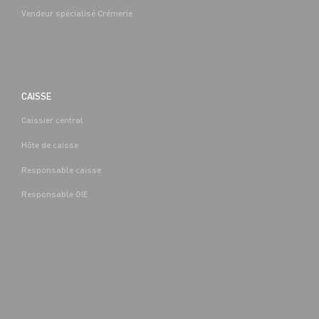
Vendeur spécialisé Crémerie
CAISSE
Caissier central
BOUCHERIE
Hôte de caisse
CAP EQUIPIER POLYVALENT DU
COMMERCE H/F - H/F
Responsable caisse
Denis-
Alternance
Saint-Denis-
(89)
Responsable GIE
Les-Sens (89)