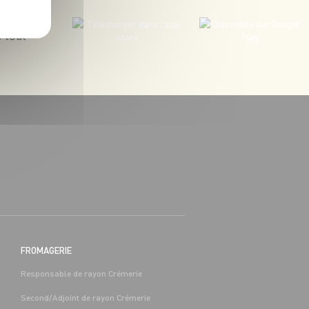
 tout
BOUCHERIE
BAC PRO COMMERCE/VENTE H/F -
H/F
 (65)
Alternance
Séméac (65)
FROMAGERIE
Responsable de rayon Crémerie
Second/Adjoint de rayon Crémerie