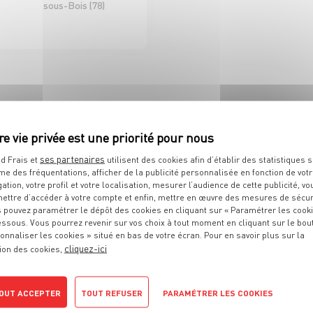
sous-Bois (78)
D'ICI ET D'AILLEURS
 DE RAYON EPICERIE
H/F CDI 35H
ses partenaires
d Frais et
utilisent des cookies afin d’établir des statistiques s
me des fréquentations, afficher de la publicité personnalisée en fonction de vot
Sélestat (67)
gation, votre profil et votre localisation, mesurer l’audience de cette publicité, vo
ettre d’accéder à votre compte et enfin, mettre en œuvre des mesures de sécur
 pouvez paramétrer le dépôt des cookies en cliquant sur « Paramétrer les cook
D À VOS ATTENTES ?
essous. Vous pourrez revenir sur vos choix à tout moment en cliquant sur le bou
onnaliser les cookies » situé en bas de votre écran. Pour en savoir plus sur la
cliquez-ici
ion des cookies,
OUT ACCEPTER
TOUT REFUSER
PARAMÉTRER LES COOKIES