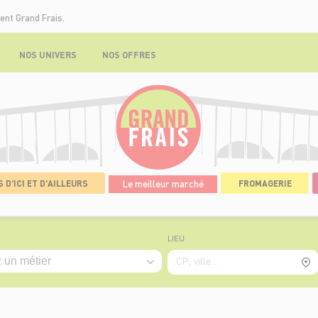
ent Grand Frais.
NOS UNIVERS
NOS OFFRES
 D'ICI ET D'AILLEURS
Le meilleur marché
FROMAGERIE
LIEU
CP, ville...