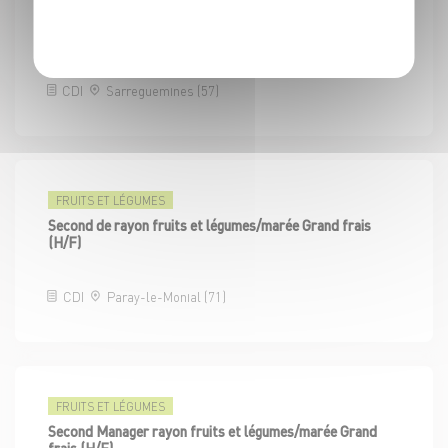
Politique de confidentialité
Second de rayon fruits et légumes/marée Grand frais
(H/F)
CDI
Sarreguemines (57)
FRUITS ET LÉGUMES
Second de rayon fruits et légumes/marée Grand frais
(H/F)
CDI
Paray-le-Monial (71)
FRUITS ET LÉGUMES
Second Manager rayon fruits et légumes/marée Grand
frais (H/F)