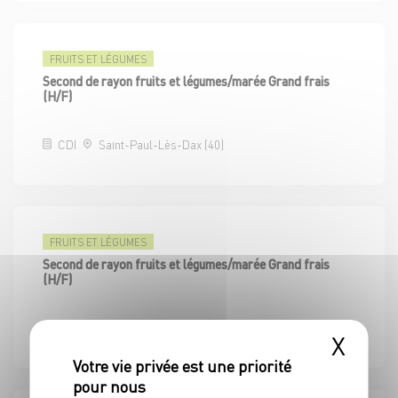
FRUITS ET LÉGUMES
Second de rayon fruits et légumes/marée Grand frais
(H/F)
CDI
Saint-Paul-Lès-Dax (40)
FRUITS ET LÉGUMES
Second de rayon fruits et légumes/marée Grand frais
(H/F)
CDI
Carbon-Blanc (33)
X
NOUVEAU MAGASIN