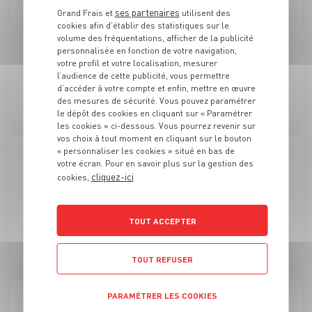
ses partenaires
Grand Frais et
utilisent des
FRUITS ET LÉGUMES
cookies afin d’établir des statistiques sur le
Second Manager de rayon fruits et légumes/marée Grand
volume des fréquentations, afficher de la publicité
frais (H/F)
personnalisée en fonction de votre navigation,
votre profil et votre localisation, mesurer
l’audience de cette publicité, vous permettre
CDI
Aubagne (13)
d’accéder à votre compte et enfin, mettre en œuvre
des mesures de sécurité. Vous pouvez paramétrer
le dépôt des cookies en cliquant sur « Paramétrer
les cookies » ci-dessous. Vous pourrez revenir sur
vos choix à tout moment en cliquant sur le bouton
« personnaliser les cookies » situé en bas de
votre écran. Pour en savoir plus sur la gestion des
FRUITS ET LÉGUMES
cliquez-ici
cookies,
Second de rayon fruits et légumes/marée Grand frais
(H/F)
TOUT ACCEPTER
CDI
Bourg-lès-Valence (26)
TOUT REFUSER
PARAMÉTRER LES COOKIES
FRUITS ET LÉGUMES