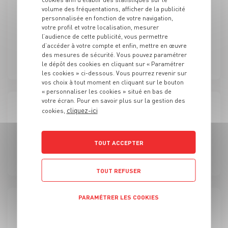
volume des fréquentations, afficher de la publicité
CAISSE
personnalisée en fonction de votre navigation,
votre profil et votre localisation, mesurer
Responsable GIE - H/F
l’audience de cette publicité, vous permettre
d’accéder à votre compte et enfin, mettre en œuvre
des mesures de sécurité. Vous pouvez paramétrer
CDI
Cogolin (83)
le dépôt des cookies en cliquant sur « Paramétrer
les cookies » ci-dessous. Vous pourrez revenir sur
vos choix à tout moment en cliquant sur le bouton
« personnaliser les cookies » situé en bas de
votre écran. Pour en savoir plus sur la gestion des
cliquez-ici
cookies,
CAISSE
Responsable GIE - H/F
TOUT ACCEPTER
CDI
Marseille (13)
TOUT REFUSER
PARAMÉTRER LES COOKIES
CAISSE
Politique de confidentialité
Responsable GIE - H/F