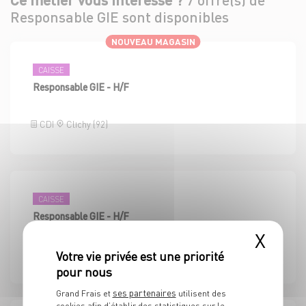
Responsable GIE sont disponibles
NOUVEAU MAGASIN
CAISSE
Responsable GIE - H/F
CDI
Clichy (92)
CAISSE
Responsable GIE - H/F
X
CDI
Saran (45)
ses partenaires
Grand Frais et
utilisent des
cookies afin d’établir des statistiques sur le