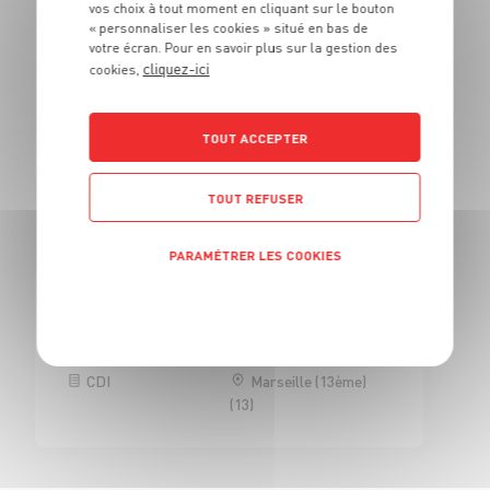
vos choix à tout moment en cliquant sur le bouton
« personnaliser les cookies » situé en bas de
CAISSE
votre écran. Pour en savoir plus sur la gestion des
cliquez-ici
RESPONSABLE GIE - H/F
cookies,
CDI
Marseille (11ème)
(13)
TOUT ACCEPTER
TOUT REFUSER
Marseille (13ème) (13013)
PARAMÉTRER LES COOKIES
Politique de confidentialité
CAISSE
RESPONSABLE GIE - H/F
CDI
Marseille (13ème)
(13)