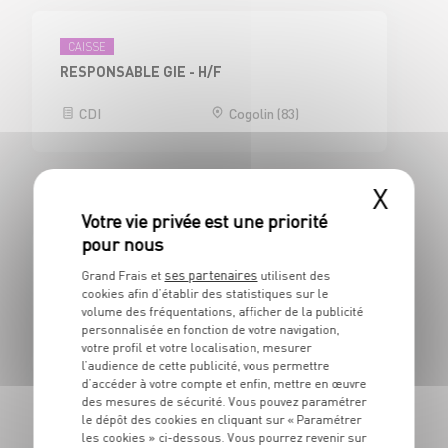
CAISSE
RESPONSABLE GIE - H/F
CDI
Cogolin (83)
X
Marseille (13008)
CAISSE
ses partenaires
Grand Frais et
utilisent des
RESPONSABLE GIE - H/F
cookies afin d’établir des statistiques sur le
volume des fréquentations, afficher de la publicité
personnalisée en fonction de votre navigation,
CDI
Marseille (13)
votre profil et votre localisation, mesurer
l’audience de cette publicité, vous permettre
d’accéder à votre compte et enfin, mettre en œuvre
des mesures de sécurité. Vous pouvez paramétrer
le dépôt des cookies en cliquant sur « Paramétrer
Marseille (11ème) (13011)
les cookies » ci-dessous. Vous pourrez revenir sur