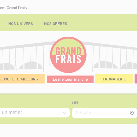
ent Grand Frais.
NOS UNIVERS
NOS OFFRES
 D'ICI ET D'AILLEURS
Le meilleur marché
FROMAGERIE
LIEU
CP, ville...