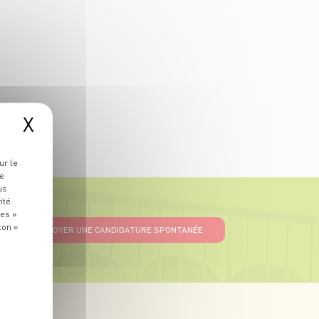
X
ur le
re
us
ité.
ies »
ton «
ENVOYER UNE CANDIDATURE SPONTANÉE