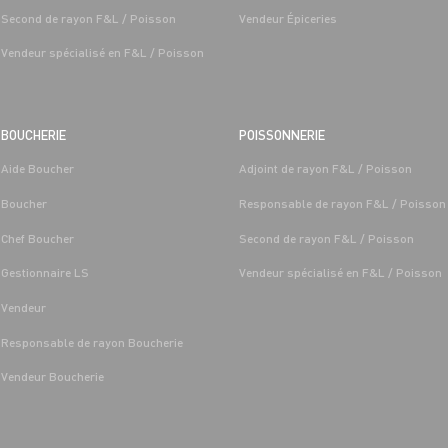
Second de rayon F&L / Poisson
Vendeur Épiceries
Vendeur spécialisé en F&L / Poisson
BOUCHERIE
POISSONNERIE
Aide Boucher
Adjoint de rayon F&L / Poisson
T LÉGUMES
BOUCHERIE
Boucher
Responsable de rayon F&L / Poisson
 FRUITS ET
CAP BOUCHER H/F - H/F
/MARÉE GRAND FRAIS
Chef Boucher
Second de rayon F&L / Poisson
Alternance
Saint-
Les-Sens 
Gestionnaire LS
Vendeur spécialisé en F&L / Poisson
Saint-Denis-
Les-Sens (89)
Vendeur
Responsable de rayon Boucherie
Vendeur Boucherie