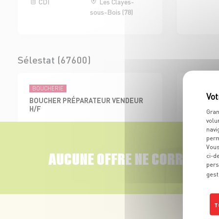
CDI
Les Clayes-
sous-Bois (78)
Sélestat (67600)
BOUCHERIE
ÉPICERIES 
BOUCHER PRÉPARATEUR VENDEUR
EMPLOYE
H/F
BOISSON 
Gran
volu
CDI
Sélestat (67)
CDI
navi
perm
Vous
AUCUNE OFFRE NE CORRESPON
ci-d
pers
gest
Colmar Sud (68000)
T
BOUCHERIE
ADJOINT AU RESPONSABLE