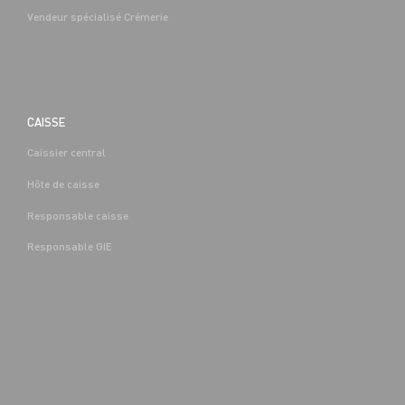
Vendeur spécialisé Crémerie
CAISSE
Caissier central
BOUCHERIE
Hôte de caisse
CAP EQUIPIER POLYVALENT DU
COMMERCE H/F - H/F
Responsable caisse
Denis-
Alternance
Saint-Denis-
(89)
Responsable GIE
Les-Sens (89)