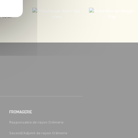
 tout
BOUCHERIE
BAC PRO COMMERCE/VENTE H/F -
H/F
 (65)
Alternance
Séméac (65)
FROMAGERIE
Responsable de rayon Crémerie
Second/Adjoint de rayon Crémerie