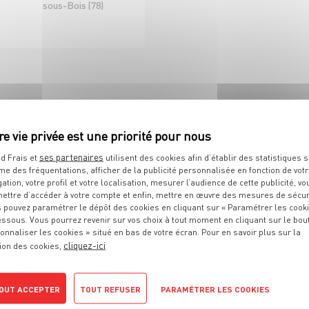
sous-Bois (78)
D'ICI ET D'AILLEURS
 DE RAYON EPICERIE
H/F CDI 35H
ses partenaires
d Frais et
utilisent des cookies afin d’établir des statistiques s
me des fréquentations, afficher de la publicité personnalisée en fonction de vot
Sélestat (67)
gation, votre profil et votre localisation, mesurer l’audience de cette publicité, vo
ettre d’accéder à votre compte et enfin, mettre en œuvre des mesures de sécur
 pouvez paramétrer le dépôt des cookies en cliquant sur « Paramétrer les cook
D À VOS ATTENTES ?
essous. Vous pourrez revenir sur vos choix à tout moment en cliquant sur le bou
onnaliser les cookies » situé en bas de votre écran. Pour en savoir plus sur la
cliquez-ici
ion des cookies,
OUT ACCEPTER
TOUT REFUSER
PARAMÉTRER LES COOKIES