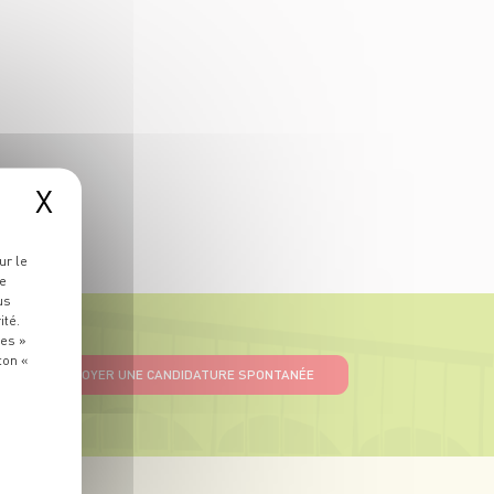
X
ur le
re
us
ité.
ies »
ton «
ENVOYER UNE CANDIDATURE SPONTANÉE