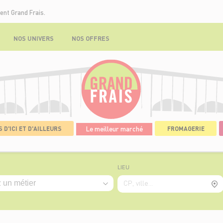
ent Grand Frais.
NOS UNIVERS
NOS OFFRES
 D'ICI ET D'AILLEURS
Le meilleur marché
FROMAGERIE
LIEU
CP, ville...