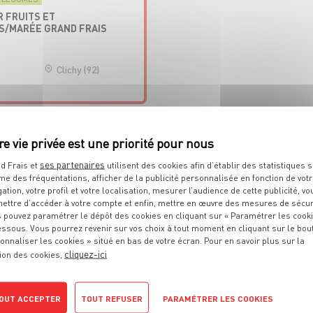
 FRUITS ET
S/MARÉE GRAND FRAIS
Clichy (92)
ses partenaires
d Frais et
utilisent des cookies afin d’établir des statistiques s
me des fréquentations, afficher de la publicité personnalisée en fonction de vot
T LÉGUMES
gation, votre profil et votre localisation, mesurer l’audience de cette publicité, vo
 FRUITS ET
ettre d’accéder à votre compte et enfin, mettre en œuvre des mesures de sécur
/MARÉE GRAND FRAIS
 pouvez paramétrer le dépôt des cookies en cliquant sur « Paramétrer les cook
essous. Vous pourrez revenir sur vos choix à tout moment en cliquant sur le bou
D À VOS ATTENTES ?
onnaliser les cookies » situé en bas de votre écran. Pour en savoir plus sur la
Aurillac (15)
cliquez-ici
ion des cookies,
OUT ACCEPTER
TOUT REFUSER
PARAMÉTRER LES COOKIES