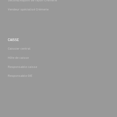
Second/Adjoint de rayon Crémerie
Vendeur spécialisé Crémerie
CAISSE
Caissier central
Hôte de caisse
Responsable caisse
Responsable GIE