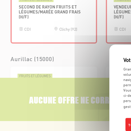
SECOND DE RAYON FRUITS ET
VENDEUR
LÉGUMES/MARÉE GRAND FRAIS
LÉGUME
(H/F)
(H/F)
CDI
Clichy (92)
CDI
Aurillac (15000)
Gran
volu
FRUITS ET LÉGUMES
FRUITS E
navi
ALTERNANT - VENDEUR FRUITS ET
VENDEUR
perm
LÉGUMES/MARÉE GRAND FRAIS
LÉGUMES
Vous
(H/F)
(H/F)
ci-d
AUCUNE OFFRE NE CORRESPON
pers
Alternance
Aurillac (15)
CDD
gest
T