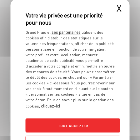
X
108 OFFRES
ses partenaires
Grand Frais et
utilisent des
cookies afin d’établir des statistiques sur le
EN VENDEUR SPÉCIALISÉ EN F&L /
volume des fréquentations, afficher de la publicité
personnalisée en fonction de votre navigation,
POISSON
votre profil et votre localisation, mesurer
l’audience de cette publicité, vous permettre
d’accéder à votre compte et enfin, mettre en œuvre
des mesures de sécurité. Vous pouvez paramétrer
le dépôt des cookies en cliquant sur « Paramétrer
FRUITS ET LÉGUMES
les cookies » ci-dessous. Vous pourrez revenir sur
Alternance - Vendeur fruits et légumes/marée Grand
vos choix à tout moment en cliquant sur le bouton
frais (H/F)
« personnaliser les cookies » situé en bas de
votre écran. Pour en savoir plus sur la gestion des
cliquez-ici
cookies,
Alternance
Limoges (87)
TOUT ACCEPTER