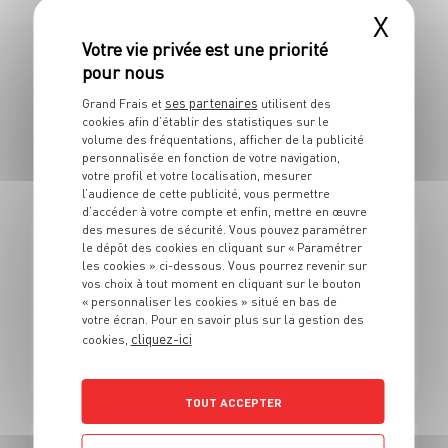
X
108 OFFRES
ses partenaires
Grand Frais et
utilisent des
cookies afin d’établir des statistiques sur le
EN VENDEUR SPÉCIALISÉ EN F&L /
volume des fréquentations, afficher de la publicité
personnalisée en fonction de votre navigation,
POISSON
votre profil et votre localisation, mesurer
l’audience de cette publicité, vous permettre
d’accéder à votre compte et enfin, mettre en œuvre
des mesures de sécurité. Vous pouvez paramétrer
le dépôt des cookies en cliquant sur « Paramétrer
FRUITS ET LÉGUMES
les cookies » ci-dessous. Vous pourrez revenir sur
Alternance - Vendeur fruits et légumes/marée Grand
vos choix à tout moment en cliquant sur le bouton
frais (H/F)
« personnaliser les cookies » situé en bas de
votre écran. Pour en savoir plus sur la gestion des
cliquez-ici
cookies,
Alternance
Limoges (87)
TOUT ACCEPTER