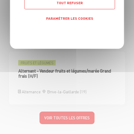
TOUT REFUSER
FRUITS ET LÉGUMES
Alternant - Vendeur fruits et légumes/marée Grand
frais (H/F)
PARAMÉTRER LES COOKIES
Politique de confidentialité
Alternance
Aurillac (15)
FRUITS ET LÉGUMES
Alternant - Vendeur fruits et légumes/marée Grand
frais (H/F)
Alternance
Brive-la-Gaillarde (19)
VOIR TOUTES LES OFFRES