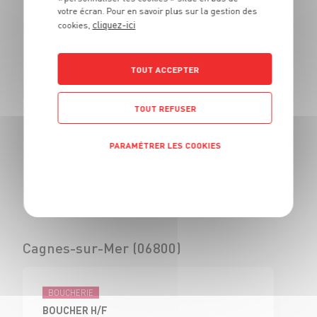
votre écran. Pour en savoir plus sur la gestion des
BOUCHER - H/F
cliquez-ici
cookies,
CDI
Civrieux d'Azergues
(69)
TOUT ACCEPTER
TOUT REFUSER
BOUCHERIE
VENDEUR BOUCHERIE - H/F
PARAMÉTRER LES COOKIES
CDI
Civrieux d'Azergues
Politique de confidentialité
(69)
Cagnes-sur-Mer (06800)
BOUCHERIE
BOUCHER H/F