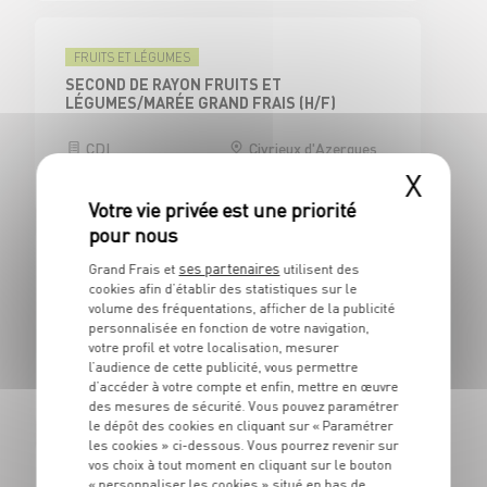
FRUITS ET LÉGUMES
SECOND DE RAYON FRUITS ET
LÉGUMES/MARÉE GRAND FRAIS (H/F)
CDI
Civrieux d'Azergues
(69)
X
ses partenaires
Grand Frais et
utilisent des
CAISSE
cookies afin d’établir des statistiques sur le
CAISSIER CENTRAL / ADJOINT
volume des fréquentations, afficher de la publicité
RESPONSABLE DE CAISSE - H/F
personnalisée en fonction de votre navigation,
votre profil et votre localisation, mesurer
CDI
Civrieux d'Azergues
l’audience de cette publicité, vous permettre
(69)
d’accéder à votre compte et enfin, mettre en œuvre
des mesures de sécurité. Vous pouvez paramétrer
le dépôt des cookies en cliquant sur « Paramétrer
les cookies » ci-dessous. Vous pourrez revenir sur
vos choix à tout moment en cliquant sur le bouton
BOUCHERIE
« personnaliser les cookies » situé en bas de