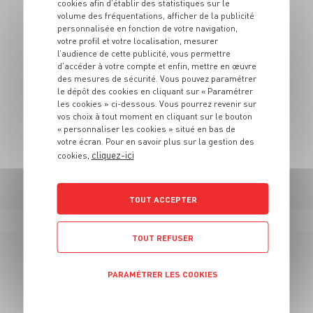
cookies afin d’établir des statistiques sur le
lyonnaise et ses alentours.
volume des fréquentations, afficher de la publicité
personnalisée en fonction de votre navigation,
Promis, même si on en vend, on ne vous raconte pas
votre profil et votre localisation, mesurer
des salades !
l’audience de cette publicité, vous permettre
d’accéder à votre compte et enfin, mettre en œuvre
N’hésitez plus, pimentez votre vie et venez prendre
des mesures de sécurité. Vous pouvez paramétrer
le dépôt des cookies en cliquant sur « Paramétrer
part vous aussi à la team : J'peux pas j'ai grand frais !
les cookies » ci-dessous. Vous pourrez revenir sur
vos choix à tout moment en cliquant sur le bouton
La diversité est une force, nous nous engageons à
« personnaliser les cookies » situé en bas de
traiter toutes les candidatures sans prise en compte
votre écran. Pour en savoir plus sur la gestion des
de critère de discrimination quelconque.
cliquez-ici
cookies,
TOUT ACCEPTER
TOUT REFUSER
PARAMÉTRER LES COOKIES
58 OFFRES
Politique de confidentialité
EN CAISSIER CENTRAL