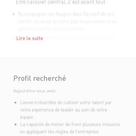
Être caissier central, c’est avant tout :
Accompagner nos équipes dans l’accueil de nos
clients, en usant de votre plus beau sourire et en
gardant la pêche en toute saison
Former nos équipes caisse sur la connaissance
Lire la suite
des produits, pour que Chayotte et Gombo n’aient
plus de secret pour elles
Suppléer votre Responsable de Caisse
ponctuellement
Profil recherché
Garantir la fluidité en caisse, en participant
régulièrement à l'encaissement de nos clients, et
Aujourd’hui vous avez :
en évitant les embouteillages !
L’envie irrésistible de cultiver votre talent par
Veiller à l’encaissement fiable de chacun de nos
votre expérience de leader au sein de votre
clients par nos hôtes de caisse, dans le respect
équipe
des procédures
La capacité de mener de front plusieurs missions
S’assurer de la fiabilité des flux financiers : c’est
en appliquant les règles de l'entreprise
vous qui gérez !