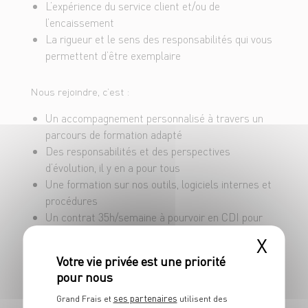
L’expérience du service client et/ou de
Interagir en équipe avec nos clients sur les
l’encaissement
produits et promotions du meilleur marché
La rigueur et le sens des responsabilités qui vous
Garantir que l’ensemble du magasin et ses
permettent d’être exemplaire
extérieurs soient aussi étincelants que nos
produits
Nous rejoindre, c’est :
Veiller au grain pour garantir la sécurité des biens
Un accompagnement personnalisé à travers un
et des personnes et le bon fonctionnement du
parcours de formation adapté
matériel commun
Des responsabilités et des perspectives
d’évolution, il y en a pour tous
Une formation sur nos outils, logiciels internes et
procédures
Un contrat 35h/semaine à pourvoir en CDI pour
nous rejoindre au plus vite !
X
Un salaire brut mensuel de 2011.15 € + diverses
primes + une prime de fin d’année selon
ancienneté
ses partenaires
Grand Frais et
utilisent des
Nous recrutons sur plusieurs sites dans la région