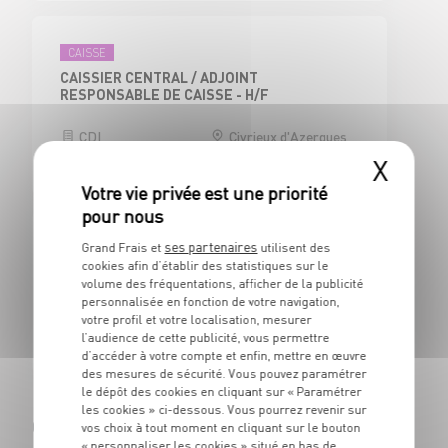
CAISSE
CAISSIER CENTRAL / ADJOINT
RESPONSABLE DE CAISSE - H/F
CDI
Civrieux d'Azergues
(69)
X
ses partenaires
Grand Frais et
utilisent des
BOUCHERIE
cookies afin d’établir des statistiques sur le
BOUCHER - H/F
volume des fréquentations, afficher de la publicité
personnalisée en fonction de votre navigation,
CDI
Civrieux d'Azergues
votre profil et votre localisation, mesurer
(69)
l’audience de cette publicité, vous permettre
d’accéder à votre compte et enfin, mettre en œuvre
des mesures de sécurité. Vous pouvez paramétrer
le dépôt des cookies en cliquant sur « Paramétrer
les cookies » ci-dessous. Vous pourrez revenir sur
Cagnes-sur-Mer (06800)
vos choix à tout moment en cliquant sur le bouton
« personnaliser les cookies » situé en bas de