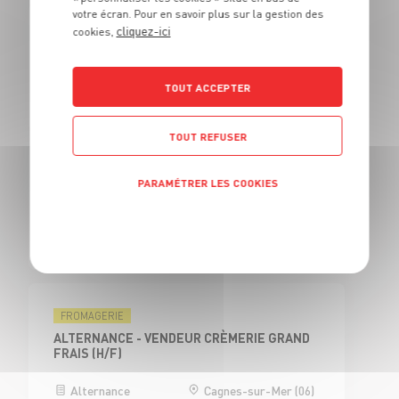
votre écran. Pour en savoir plus sur la gestion des
cliquez-ici
cookies,
BOUCHERIE
BOUCHER H/F
TOUT ACCEPTER
CDI
Cagnes-sur-Mer (06)
TOUT REFUSER
BOUCHERIE
PARAMÉTRER LES COOKIES
CAP BOUCHER H/F - H/F
Politique de confidentialité
Alternance
Cagnes-sur-Mer (06)
FROMAGERIE
ALTERNANCE - VENDEUR CRÈMERIE GRAND
FRAIS (H/F)
Alternance
Cagnes-sur-Mer (06)