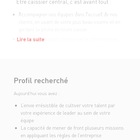
Être caissier central, c’est avant tout :
Accompagner nos équipes dans l’accueil de nos
clients, en usant de votre plus beau sourire et en
gardant la pêche en toute saison
Former nos équipes caisse sur la connaissance
Lire la suite
des produits, pour que Chayotte et Gombo n’aient
plus de secret pour elles
Suppléer votre Responsable de Caisse
ponctuellement
Profil recherché
Garantir la fluidité en caisse, en participant
régulièrement à l'encaissement de nos clients, et
Aujourd’hui vous avez :
en évitant les embouteillages !
L’envie irrésistible de cultiver votre talent par
Veiller à l’encaissement fiable de chacun de nos
votre expérience de leader au sein de votre
clients par nos hôtes de caisse, dans le respect
équipe
des procédures
La capacité de mener de front plusieurs missions
S’assurer de la fiabilité des flux financiers : c’est
en appliquant les règles de l'entreprise
vous qui gérez !