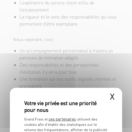
L’expérience du service client et/ou de
Interagir en équipe avec nos clients sur les
l’encaissement
produits et promotions du meilleur marché
La rigueur et le sens des responsabilités qui vous
Garantir que l’ensemble du magasin et ses
permettent d’être exemplaire
extérieurs soient aussi étincelants que nos
produits
Nous rejoindre, c’est :
Veiller au grain pour garantir la sécurité des biens
Un accompagnement personnalisé à travers un
et des personnes et le bon fonctionnement du
parcours de formation adapté
matériel commun
Des responsabilités et des perspectives
d’évolution, il y en a pour tous
Une formation sur nos outils, logiciels internes et
procédures
Un contrat 35h/semaine à pourvoir en CDI pour
X
nous rejoindre au plus vite !
Un salaire brut mensuel de 2011.15 € + diverses
primes + une prime de fin d’année selon
ses partenaires
Grand Frais et
utilisent des
ancienneté
cookies afin d’établir des statistiques sur le
Promis, même si on en vend, on ne vous raconte pas
volume des fréquentations, afficher de la publicité