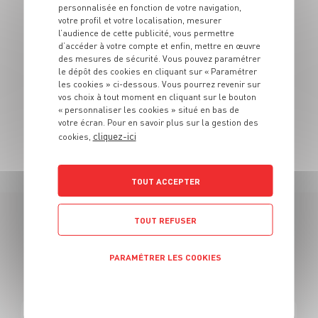
personnalisée en fonction de votre navigation,
des salades !
votre profil et votre localisation, mesurer
l’audience de cette publicité, vous permettre
N’hésitez plus, pimentez votre vie et venez prendre
d’accéder à votre compte et enfin, mettre en œuvre
part vous aussi à la team : J'peux pas j'ai grand frais !
des mesures de sécurité. Vous pouvez paramétrer
le dépôt des cookies en cliquant sur « Paramétrer
La diversité est une force, nous nous engageons à
les cookies » ci-dessous. Vous pourrez revenir sur
traiter toutes les candidatures sans prise en compte
vos choix à tout moment en cliquant sur le bouton
« personnaliser les cookies » situé en bas de
de critère de discrimination quelconque.
votre écran. Pour en savoir plus sur la gestion des
cliquez-ici
cookies,
TOUT ACCEPTER
TOUT REFUSER
55 OFFRES
PARAMÉTRER LES COOKIES
EN CAISSIER CENTRAL
Politique de confidentialité