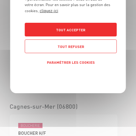
votre écran. Pour en savoir plus sur la gestion des
BOUCHER - H/F
cliquez-ici
cookies,
CDI
Civrieux d'Azergues
(69)
TOUT ACCEPTER
TOUT REFUSER
BOUCHERIE
VENDEUR BOUCHERIE - H/F
PARAMÉTRER LES COOKIES
CDI
Civrieux d'Azergues
Politique de confidentialité
(69)
Cagnes-sur-Mer (06800)
BOUCHERIE
BOUCHER H/F