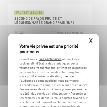
FRUITS ET LÉGUMES
SECOND DE RAYON FRUITS ET
LÉGUMES/MARÉE GRAND FRAIS (H/F)
CDI
Civrieux d'Azergues
(69)
X
ses partenaires
Grand Frais et
utilisent des
CAISSE
cookies afin d’établir des statistiques sur le
CAISSIER CENTRAL / ADJOINT
volume des fréquentations, afficher de la publicité
RESPONSABLE DE CAISSE - H/F
personnalisée en fonction de votre navigation,
votre profil et votre localisation, mesurer
CDI
Civrieux d'Azergues
l’audience de cette publicité, vous permettre
(69)
d’accéder à votre compte et enfin, mettre en œuvre
des mesures de sécurité. Vous pouvez paramétrer
le dépôt des cookies en cliquant sur « Paramétrer
les cookies » ci-dessous. Vous pourrez revenir sur
vos choix à tout moment en cliquant sur le bouton
BOUCHERIE
« personnaliser les cookies » situé en bas de