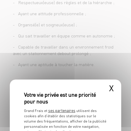
- Respectueux(euse) des règles et de la hiérarchie ;
- Contrôler et suivre l'aspect visuel et la
- Ayant une attitude professionnelle ;
fraîcheur du produit tout au long de la
- Organisé(e) et soigneux(euse) ;
journée ;
- Qui sait travailler en équipe comme en autonomie ;
- Maîtriser les règles d'hygiène et de
sécurité.
- Capable de travailler dans un environnement froid
avec un stationnement debout prolongé ;
- Ayant une aptitude à toucher la matière.
X
Pour postuler en apprentissage, il faut avoir entre 16
ans révolus ou avoir terminé sa classe de 3ème, et
moins de 30 ans.
ses partenaires
Concernant l'inscription au CFA, vous devrez faire les
Grand Frais et
utilisent des
cookies afin d’établir des statistiques sur le
démarches d'inscription directement auprès du CFA.
volume des fréquentations, afficher de la publicité
personnalisée en fonction de votre navigation,
Attention ! Certains CFA demandent des dossiers de