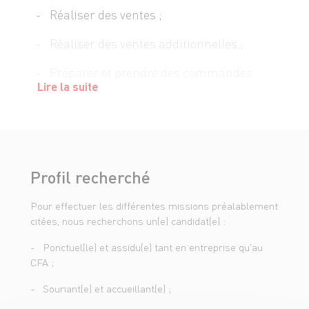
- Réaliser des ventes ;
- Réaliser des ventes additionnelles ;
- Préparer et prendre des commandes
Lire la suite
client ;
- Participer à l'approvisionnement des
vitrines tout au long de la journée ;
- Mettre en avant les produits et
Profil recherché
promotions ;
Pour effectuer les différentes missions préalablement
- Participer à la réalisation de
citées, nous recherchons un(e) candidat(e) :
préparations bouchères ;
- Ponctuel(le) et assidu(e) tant en entreprise qu'au
- Réaliser des coupes simples ;
CFA ;
- Suivre le facing et achalander le rayon
- Souriant(e) et accueillant(e) ;
tout au long de la journée ;