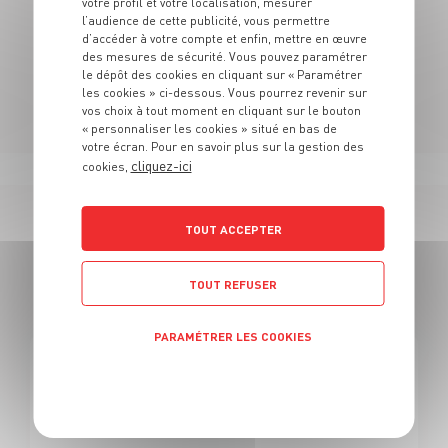
votre profil et votre localisation, mesurer
pré-inscription ! Rapprochez-vous de ces derniers.
l’audience de cette publicité, vous permettre
d’accéder à votre compte et enfin, mettre en œuvre
N'hésitez pas à vous rendre au sein de nos rayons
des mesures de sécurité. Vous pouvez paramétrer
pour découvrir notre univers.
le dépôt des cookies en cliquant sur « Paramétrer
les cookies » ci-dessous. Vous pourrez revenir sur
vos choix à tout moment en cliquant sur le bouton
« personnaliser les cookies » situé en bas de
votre écran. Pour en savoir plus sur la gestion des
cliquez-ici
cookies,
TOUT ACCEPTER
23 OFFRES
TOUT REFUSER
EN VENDEUR BOUCHERIE
PARAMÉTRER LES COOKIES
BOUCHERIE
Politique de confidentialité
CAP EQUIPIER POLYVALENT DU COMMERCE H/F
- H/F