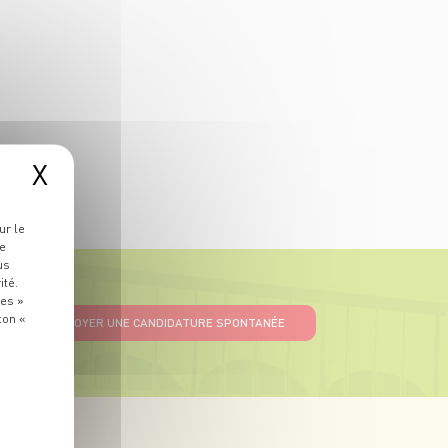
X
ur le
re
us
ité.
ies »
ton «
ENVOYER UNE CANDIDATURE SPONTANÉE