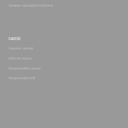
Vendeur spécialisé Crémerie
CAISSE
Caissier central
BOUCHERIE
Hôte de caisse
CAP EQUIPIER POLYVALENT DU
COMMERCE H/F - H/F
Responsable caisse
Denis-
Alternance
Saint-Denis-
(89)
Responsable GIE
Les-Sens (89)