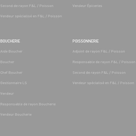
Second de rayon F&L / Poisson
Vendeur Épiceries
Vendeur spécialisé en F&L / Poisson
BOUCHERIE
POISSONNERIE
Aide Boucher
Adjoint de rayon F&L / Poisson
T LÉGUMES
BOUCHERIE
Boucher
Responsable de rayon F&L / Poisson
 FRUITS ET
CAP BOUCHER H/F - H/F
/MARÉE GRAND FRAIS
Chef Boucher
Second de rayon F&L / Poisson
Alternance
Saint-
Les-Sens 
Gestionnaire LS
Vendeur spécialisé en F&L / Poisson
Saint-Denis-
Les-Sens (89)
Vendeur
Responsable de rayon Boucherie
Vendeur Boucherie