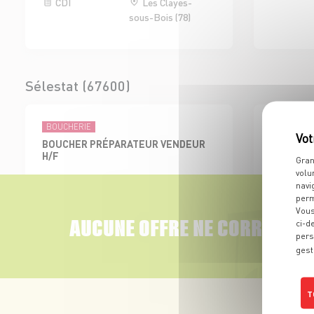
CDI
Les Clayes-
sous-Bois (78)
Sélestat (67600)
BOUCHERIE
ÉPICERIES 
BOUCHER PRÉPARATEUR VENDEUR
EMPLOYE
H/F
BOISSON 
Gran
volu
CDI
Sélestat (67)
CDI
navi
perm
Vous
AUCUNE OFFRE NE CORRESPON
ci-d
pers
gest
Colmar Sud (68000)
T
BOUCHERIE
ADJOINT AU RESPONSABLE