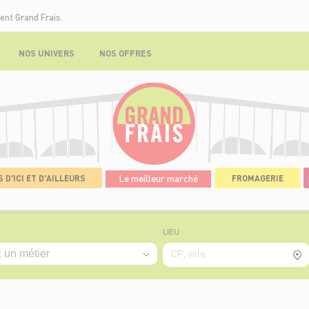
ent Grand Frais.
NOS UNIVERS
NOS OFFRES
 D'ICI ET D'AILLEURS
Le meilleur marché
FROMAGERIE
LIEU
CP, ville...