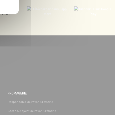
 tout
BOUCHERIE
BAC PRO COMMERCE/VENTE H/F -
H/F
 (65)
Alternance
Séméac (65)
FROMAGERIE
Responsable de rayon Crémerie
Second/Adjoint de rayon Crémerie