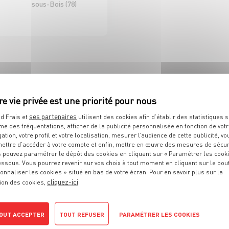
sous-Bois (78)
D'ICI ET D'AILLEURS
 DE RAYON EPICERIE
H/F CDI 35H
ses partenaires
d Frais et
utilisent des cookies afin d’établir des statistiques s
me des fréquentations, afficher de la publicité personnalisée en fonction de vot
Sélestat (67)
gation, votre profil et votre localisation, mesurer l’audience de cette publicité, vo
ettre d’accéder à votre compte et enfin, mettre en œuvre des mesures de sécur
 pouvez paramétrer le dépôt des cookies en cliquant sur « Paramétrer les cook
D À VOS ATTENTES ?
essous. Vous pourrez revenir sur vos choix à tout moment en cliquant sur le bou
onnaliser les cookies » situé en bas de votre écran. Pour en savoir plus sur la
cliquez-ici
ion des cookies,
OUT ACCEPTER
TOUT REFUSER
PARAMÉTRER LES COOKIES