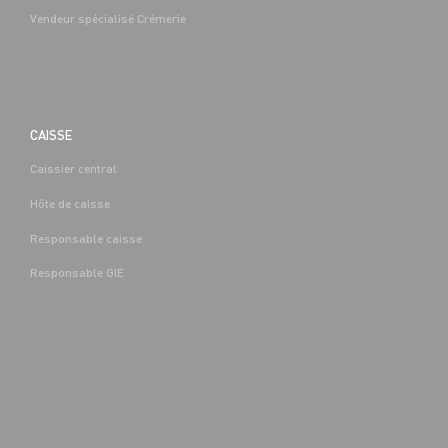
Vendeur spécialisé Crémerie
CAISSE
Caissier central
BOUCHERIE
Hôte de caisse
CAP EQUIPIER POLYVALENT DU
COMMERCE H/F - H/F
Responsable caisse
Denis-
Alternance
Saint-Denis-
(89)
Responsable GIE
Les-Sens (89)