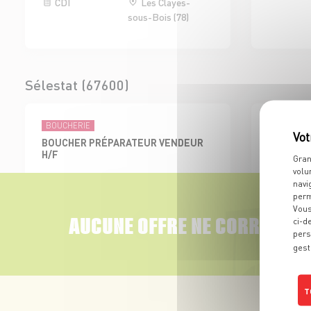
CDI
Les Clayes-
sous-Bois (78)
Sélestat (67600)
BOUCHERIE
ÉPICERIES 
BOUCHER PRÉPARATEUR VENDEUR
EMPLOYE
H/F
BOISSON 
Gran
volu
CDI
Sélestat (67)
CDI
navi
perm
Vous
AUCUNE OFFRE NE CORRESPON
ci-d
pers
gest
Colmar Sud (68000)
T
BOUCHERIE
ADJOINT AU RESPONSABLE