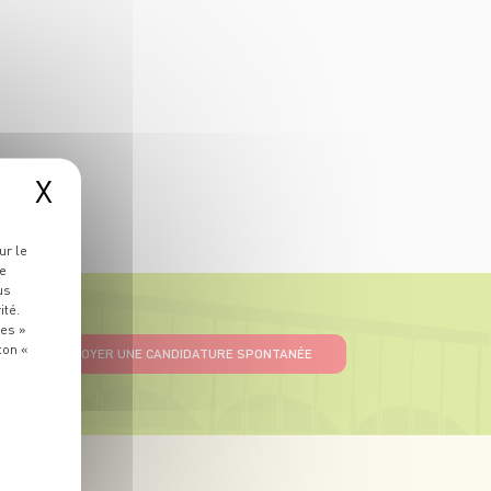
X
ur le
re
us
ité.
ies »
ton «
ENVOYER UNE CANDIDATURE SPONTANÉE