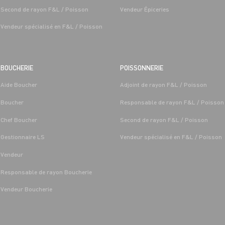
Second de rayon F&L / Poisson
Vendeur Épiceries
Vendeur spécialisé en F&L / Poisson
BOUCHERIE
POISSONNERIE
Aide Boucher
Adjoint de rayon F&L / Poisson
T LÉGUMES
BOUCHERIE
Boucher
Responsable de rayon F&L / Poisson
 FRUITS ET
CAP BOUCHER H/F - H/F
/MARÉE GRAND FRAIS
Chef Boucher
Second de rayon F&L / Poisson
Alternance
Saint-
Les-Sens 
Gestionnaire LS
Vendeur spécialisé en F&L / Poisson
Saint-Denis-
Les-Sens (89)
Vendeur
Responsable de rayon Boucherie
Vendeur Boucherie