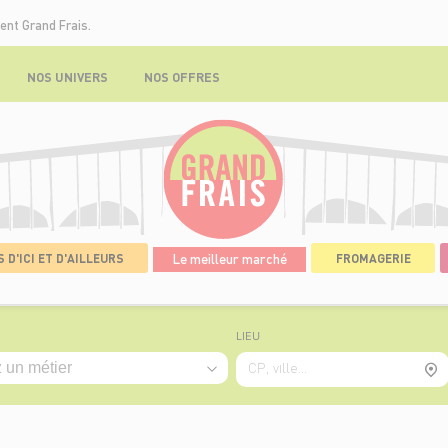
ent Grand Frais.
NOS UNIVERS
NOS OFFRES
 D'ICI ET D'AILLEURS
Le meilleur marché
FROMAGERIE
LIEU
CP, ville...