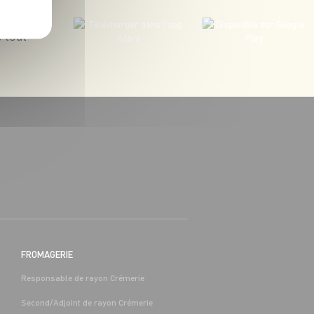
 tout
BOUCHERIE
BAC PRO COMMERCE/VENTE H/F -
H/F
 (65)
Alternance
Séméac (65)
FROMAGERIE
Responsable de rayon Crémerie
Second/Adjoint de rayon Crémerie