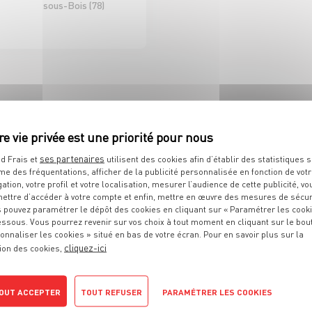
sous-Bois (78)
D'ICI ET D'AILLEURS
 DE RAYON EPICERIE
H/F CDI 35H
ses partenaires
d Frais et
utilisent des cookies afin d’établir des statistiques s
me des fréquentations, afficher de la publicité personnalisée en fonction de vot
Sélestat (67)
gation, votre profil et votre localisation, mesurer l’audience de cette publicité, vo
ettre d’accéder à votre compte et enfin, mettre en œuvre des mesures de sécur
 pouvez paramétrer le dépôt des cookies en cliquant sur « Paramétrer les cook
D À VOS ATTENTES ?
essous. Vous pourrez revenir sur vos choix à tout moment en cliquant sur le bou
onnaliser les cookies » situé en bas de votre écran. Pour en savoir plus sur la
cliquez-ici
ion des cookies,
OUT ACCEPTER
TOUT REFUSER
PARAMÉTRER LES COOKIES