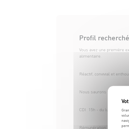
Profil recherch
Vous avez une première ex
alimentaire.
Réactif, convivial et entho
Nous saurons vous accomp
CDI 15h - du lundi au dim
Gran
volu
navi
perm
Rémunération : 12.39€/heu