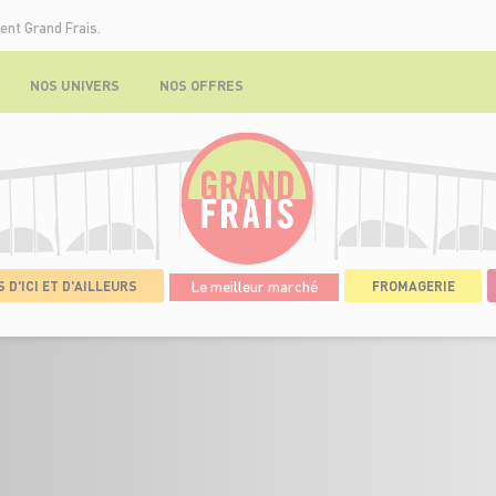
ent Grand Frais.
NOS UNIVERS
NOS OFFRES
 D'ICI ET D'AILLEURS
Le meilleur marché
FROMAGERIE
ICERIES
>
DÉTAILS DE L'OFFRE