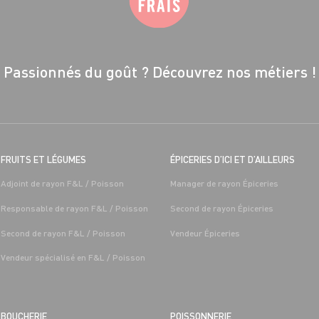
Passionnés du goût ?
Découvrez nos métiers !
FRUITS ET LÉGUMES
ÉPICERIES D’ICI ET D’AILLEURS
Adjoint de rayon F&L / Poisson
Manager de rayon Épiceries
Responsable de rayon F&L / Poisson
Second de rayon Épiceries
Second de rayon F&L / Poisson
Vendeur Épiceries
Vendeur spécialisé en F&L / Poisson
BOUCHERIE
POISSONNERIE