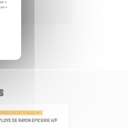
ies »
ton «
S
CERIES D'ICI ET D'AILLEURS
LOYE DE RAYON EPICERIE H/F