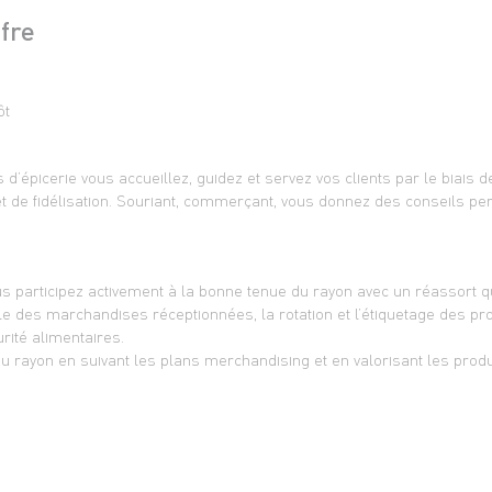
ffre
ôt
’épicerie vous accueillez, guidez et servez vos clients par le biais 
t de fidélisation. Souriant, commerçant, vous donnez des conseils pe
s participez activement à la bonne tenue du rayon avec un réassort q
e des marchandises réceptionnées, la rotation et l’étiquetage des pro
rité alimentaires.
té du rayon en suivant les plans merchandising et en valorisant les produ