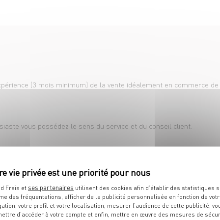
é
périence (3 mois minimum) de la vente idéalement en commerce de p
usiaste vous possédez le sens du service et du conseil client.
agner et vous donner les moyens de votre réussite.
anche matin (repos en semaine).
ses partenaires
d Frais et
utilisent des cookies afin d’établir des statistiques s
me des fréquentations, afficher de la publicité personnalisée en fonction de vot
gation, votre profil et votre localisation, mesurer l’audience de cette publicité, vo
ettre d’accéder à votre compte et enfin, mettre en œuvre des mesures de sécur
re + primes sur objectifs.