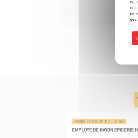
Vous
ci-d
pers
gest
T
Poli
ÉPICERIES D'ICI ET D'AILLEURS
EMPLOYE DE RAYON EPICERIE H