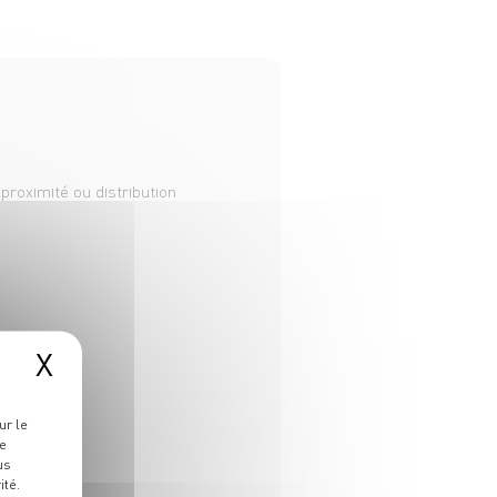
roximité ou distribution
X
ur le
re
us
ité.