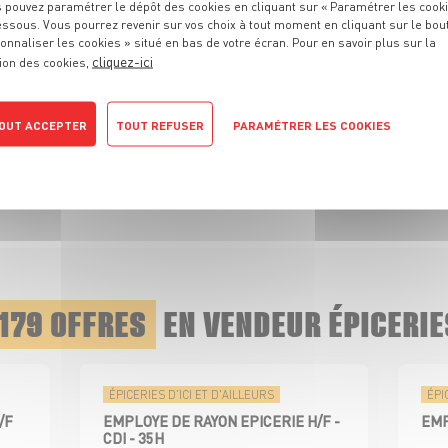
 pouvez paramétrer le dépôt des cookies en cliquant sur « Paramétrer les cook
essous. Vous pourrez revenir sur vos choix à tout moment en cliquant sur le bou
onnaliser les cookies » situé en bas de votre écran. Pour en savoir plus sur la
cliquez-ici
ion des cookies,
OUT ACCEPTER
TOUT REFUSER
PARAMÉTRER LES COOKIES
JE POSTULE
tique de confidentialité
179 OFFRES
EN VENDEUR ÉPICERIE
ÉPICERIES D'ICI ET D'AILLEURS
ÉPI
/F
EMPLOYE DE RAYON EPICERIE H/F -
EMP
CDI - 35H