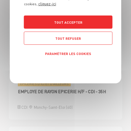
cliquez-ici
cookies,
EN VENDEUR ÉPICERIES
TOUT ACCEPTER
ÉPICERIES D'ICI ET D'AILLEURS
EMPLOYE DE RAYON EPICERIE H/F
TOUT REFUSER
CDD
Saint-André-les-Vergers (10)
PARAMÉTRER LES COOKIES
Politique de confidentialité
ÉPICERIES D'ICI ET D'AILLEURS
EMPLOYE DE RAYON EPICERIE H/F - CDI - 35H
CDI
Monchy-Saint-Eloi (60)