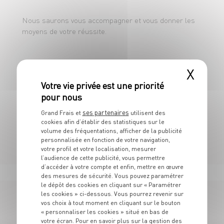
Nous saurons vous accompagner et vous donner les
moyens de votre réussite.
CDI 10h - du lundi au dimanche (repos en semaine).
X
Amplitudes horaires de 7h00 à 20h00.
ses partenaires
Grand Frais et
utilisent des
cookies afin d’établir des statistiques sur le
Rémunération : smic horaire + primes sur objectifs.
volume des fréquentations, afficher de la publicité
personnalisée en fonction de votre navigation,
votre profil et votre localisation, mesurer
l’audience de cette publicité, vous permettre
d’accéder à votre compte et enfin, mettre en œuvre
des mesures de sécurité. Vous pouvez paramétrer
le dépôt des cookies en cliquant sur « Paramétrer
les cookies » ci-dessous. Vous pourrez revenir sur
vos choix à tout moment en cliquant sur le bouton
177 OFFRES
« personnaliser les cookies » situé en bas de
votre écran. Pour en savoir plus sur la gestion des