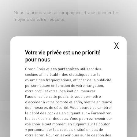
Nous saurons vous accompagner et vous donner les
moyens de votre réussite.
CDD 35h - du lundi au dimanche (repos en semaine)
X
Amplitudes horaires de 7h00 à 20h00.
ses partenaires
Grand Frais et
utilisent des
cookies afin d’établir des statistiques sur le
Rémunération : 12.39 + primes sur objectifs.
volume des fréquentations, afficher de la publicité
personnalisée en fonction de votre navigation,
votre profil et votre localisation, mesurer
l’audience de cette publicité, vous permettre
d’accéder à votre compte et enfin, mettre en œuvre
des mesures de sécurité. Vous pouvez paramétrer
le dépôt des cookies en cliquant sur « Paramétrer
les cookies » ci-dessous. Vous pourrez revenir sur
vos choix à tout moment en cliquant sur le bouton
177 OFFRES
« personnaliser les cookies » situé en bas de
votre écran. Pour en savoir plus sur la gestion des