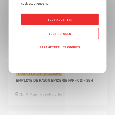
cliquez-ici
cookies,
EN VENDEUR ÉPICERIES
TOUT ACCEPTER
ÉPICERIES D'ICI ET D'AILLEURS
EMPLOYE DE RAYON EPICERIE H/F
TOUT REFUSER
CDD
Saint-André-les-Vergers (10)
PARAMÉTRER LES COOKIES
Politique de confidentialité
ÉPICERIES D'ICI ET D'AILLEURS
EMPLOYE DE RAYON EPICERIE H/F - CDI - 35H
CDI
Monchy-Saint-Eloi (60)