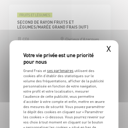
FRUITS ET LÉGUMES
SECOND DE RAYON FRUITS ET
LÉGUMES/MARÉE GRAND FRAIS (H/F)
CDI
Civrieux d'Azergues
(69)
X
ses partenaires
Grand Frais et
utilisent des
CAISSE
cookies afin d’établir des statistiques sur le
CAISSIER CENTRAL / ADJOINT
volume des fréquentations, afficher de la publicité
RESPONSABLE DE CAISSE - H/F
personnalisée en fonction de votre navigation,
votre profil et votre localisation, mesurer
CDI
Civrieux d'Azergues
l’audience de cette publicité, vous permettre
(69)
d’accéder à votre compte et enfin, mettre en œuvre
des mesures de sécurité. Vous pouvez paramétrer
le dépôt des cookies en cliquant sur « Paramétrer
les cookies » ci-dessous. Vous pourrez revenir sur
vos choix à tout moment en cliquant sur le bouton
BOUCHERIE
« personnaliser les cookies » situé en bas de