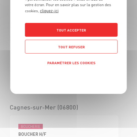
votre écran. Pour en savoir plus sur la gestion des
BOUCHER - H/F
cliquez-ici
cookies,
CDI
Civrieux d'Azergues
(69)
TOUT ACCEPTER
TOUT REFUSER
BOUCHERIE
VENDEUR BOUCHERIE - H/F
PARAMÉTRER LES COOKIES
CDI
Civrieux d'Azergues
Politique de confidentialité
(69)
Cagnes-sur-Mer (06800)
BOUCHERIE
BOUCHER H/F