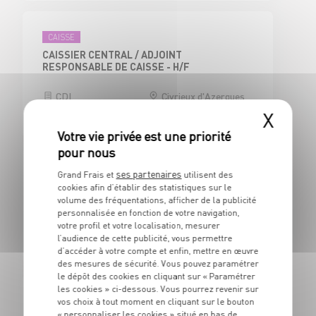
CAISSE
CAISSIER CENTRAL / ADJOINT
RESPONSABLE DE CAISSE - H/F
CDI
Civrieux d'Azergues
(69)
X
ses partenaires
Grand Frais et
utilisent des
BOUCHERIE
cookies afin d’établir des statistiques sur le
BOUCHER - H/F
volume des fréquentations, afficher de la publicité
personnalisée en fonction de votre navigation,
CDI
Civrieux d'Azergues
votre profil et votre localisation, mesurer
(69)
l’audience de cette publicité, vous permettre
d’accéder à votre compte et enfin, mettre en œuvre
des mesures de sécurité. Vous pouvez paramétrer
le dépôt des cookies en cliquant sur « Paramétrer
les cookies » ci-dessous. Vous pourrez revenir sur
BOUCHERIE
vos choix à tout moment en cliquant sur le bouton
« personnaliser les cookies » situé en bas de