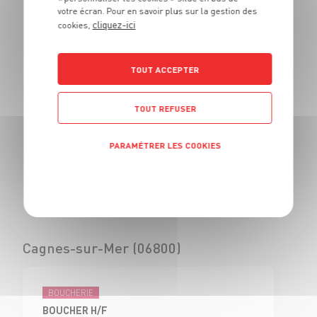
votre écran. Pour en savoir plus sur la gestion des
BOUCHER - H/F
cliquez-ici
cookies,
CDI
Civrieux d'Azergues
(69)
TOUT ACCEPTER
TOUT REFUSER
BOUCHERIE
VENDEUR BOUCHERIE - H/F
PARAMÉTRER LES COOKIES
CDI
Civrieux d'Azergues
Politique de confidentialité
(69)
Cagnes-sur-Mer (06800)
BOUCHERIE
BOUCHER H/F