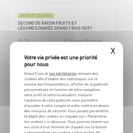
FRUITS ET LÉGUMES
SECOND DE RAYON FRUITS ET
LÉGUMES/MARÉE GRAND FRAIS (H/F)
CDI
Civrieux d'Azergues
(69)
X
ses partenaires
Grand Frais et
utilisent des
CAISSE
cookies afin d’établir des statistiques sur le
CAISSIER CENTRAL / ADJOINT
volume des fréquentations, afficher de la publicité
RESPONSABLE DE CAISSE - H/F
personnalisée en fonction de votre navigation,
votre profil et votre localisation, mesurer
CDI
Civrieux d'Azergues
l’audience de cette publicité, vous permettre
(69)
d’accéder à votre compte et enfin, mettre en œuvre
des mesures de sécurité. Vous pouvez paramétrer
le dépôt des cookies en cliquant sur « Paramétrer
les cookies » ci-dessous. Vous pourrez revenir sur
vos choix à tout moment en cliquant sur le bouton
BOUCHERIE
« personnaliser les cookies » situé en bas de