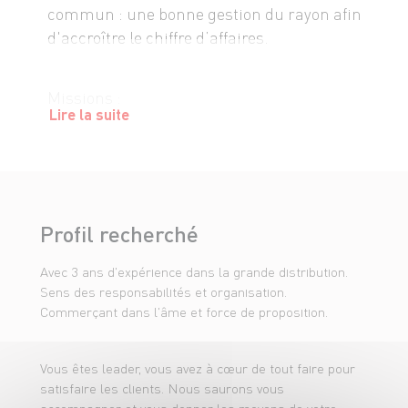
commun : une bonne gestion du rayon afin
d'accroître le chiffre d’affaires.
Missions :
Lire la suite
Vous êtes présent quotidiennement sur le
terrain et participez activement à
l’attractivité du rayon grâce à une gestion
rigoureuse, une application des concepts
Profil recherché
de merchandising et la mise en place
Avec 3 ans d'expérience dans la grande distribution.
d'animations commerciales. En
Sens des responsabilités et organisation.
autonomie sur votre rayon, chaque jour,
Commerçant dans l'âme et force de proposition.
vous vous engagez avec votre équipe à
fidéliser votre clientèle par un service de
Vous êtes leader, vous avez à cœur de tout faire pour
qualité et une offre produit adaptée.
satisfaire les clients. Nous saurons vous
accompagner et vous donner les moyens de votre