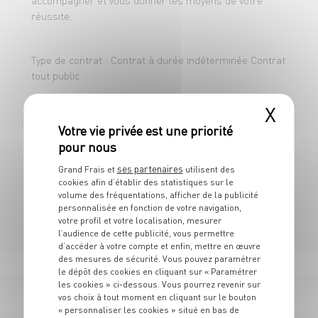
réussite.
Type de contrat : Contrat à durée indéterminée Contrat
tout public
X
Durée du travail 37h Travail 5 jours sur 7. Travail le
samedi.
ses partenaires
Grand Frais et
utilisent des
Salaire Mensuel Fixe + Taux de commission + Primes
cookies afin d’établir des statistiques sur le
trimestrielles.
volume des fréquentations, afficher de la publicité
personnalisée en fonction de votre navigation,
votre profil et votre localisation, mesurer
l’audience de cette publicité, vous permettre
d’accéder à votre compte et enfin, mettre en œuvre
des mesures de sécurité. Vous pouvez paramétrer
le dépôt des cookies en cliquant sur « Paramétrer
les cookies » ci-dessous. Vous pourrez revenir sur
vos choix à tout moment en cliquant sur le bouton
« personnaliser les cookies » situé en bas de