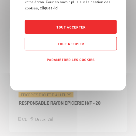
15 OFFRES
votre écran. Pour en savoir plus sur la gestion des
cliquez-ici
cookies,
EN MANAGER DE RAYON ÉPICERIES
TOUT ACCEPTER
ÉPICERIES D'ICI ET D'AILLEURS
TOUT REFUSER
RESPONSABLE RAYON EPICERIE H/F - 91
PARAMÉTRER LES COOKIES
CDI
Etampes (91)
Politique de confidentialité
ÉPICERIES D'ICI ET D'AILLEURS
RESPONSABLE RAYON EPICERIE H/F - 28
CDI
Dreux (28)