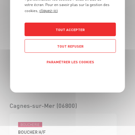
votre écran. Pour en savoir plus sur la gestion des
BOUCHER - H/F
cliquez-ici
cookies,
CDI
Civrieux d'Azergues
(69)
TOUT ACCEPTER
TOUT REFUSER
BOUCHERIE
VENDEUR BOUCHERIE - H/F
PARAMÉTRER LES COOKIES
CDI
Civrieux d'Azergues
Politique de confidentialité
(69)
Cagnes-sur-Mer (06800)
BOUCHERIE
BOUCHER H/F