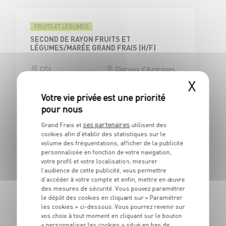
FRUITS ET LÉGUMES
SECOND DE RAYON FRUITS ET
LÉGUMES/MARÉE GRAND FRAIS (H/F)
CDI
Civrieux d'Azergues
(69)
X
ses partenaires
Grand Frais et
utilisent des
CAISSE
cookies afin d’établir des statistiques sur le
CAISSIER CENTRAL / ADJOINT
volume des fréquentations, afficher de la publicité
RESPONSABLE DE CAISSE - H/F
personnalisée en fonction de votre navigation,
votre profil et votre localisation, mesurer
CDI
Civrieux d'Azergues
l’audience de cette publicité, vous permettre
(69)
d’accéder à votre compte et enfin, mettre en œuvre
des mesures de sécurité. Vous pouvez paramétrer
le dépôt des cookies en cliquant sur « Paramétrer
les cookies » ci-dessous. Vous pourrez revenir sur
vos choix à tout moment en cliquant sur le bouton
BOUCHERIE
« personnaliser les cookies » situé en bas de