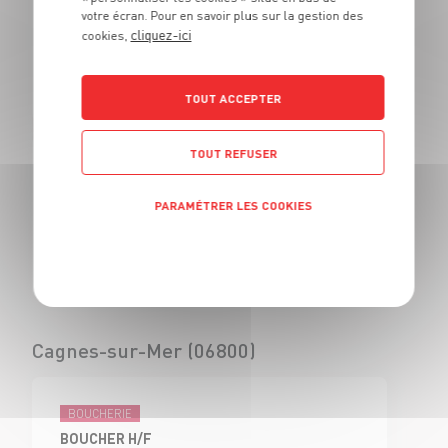
votre écran. Pour en savoir plus sur la gestion des
BOUCHER - H/F
cliquez-ici
cookies,
CDI
Civrieux d'Azergues
(69)
TOUT ACCEPTER
TOUT REFUSER
BOUCHERIE
VENDEUR BOUCHERIE - H/F
PARAMÉTRER LES COOKIES
CDI
Civrieux d'Azergues
Politique de confidentialité
(69)
Cagnes-sur-Mer (06800)
BOUCHERIE
BOUCHER H/F