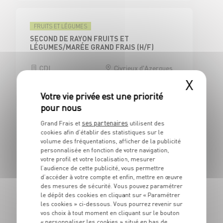
FRUITS ET LÉGUMES
SECOND DE RAYON FRUITS ET
LÉGUMES/MARÉE GRAND FRAIS (H/F)
CDI
Civrieux d'Azergues
(69)
X
ses partenaires
Grand Frais et
utilisent des
CAISSE
cookies afin d’établir des statistiques sur le
CAISSIER CENTRAL / ADJOINT
volume des fréquentations, afficher de la publicité
RESPONSABLE DE CAISSE - H/F
personnalisée en fonction de votre navigation,
votre profil et votre localisation, mesurer
CDI
Civrieux d'Azergues
l’audience de cette publicité, vous permettre
(69)
d’accéder à votre compte et enfin, mettre en œuvre
des mesures de sécurité. Vous pouvez paramétrer
le dépôt des cookies en cliquant sur « Paramétrer
les cookies » ci-dessous. Vous pourrez revenir sur
vos choix à tout moment en cliquant sur le bouton
BOUCHERIE
« personnaliser les cookies » situé en bas de