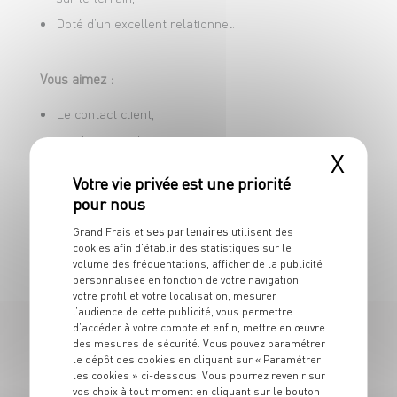
Doté d’un excellent relationnel.
Vous aimez :
Le contact client,
Les bons produits,
X
Le travail en équipe.
Vous vous reconnaissez dans cette offre ? Postulez
ses partenaires
Grand Frais et
utilisent des
et rejoignez une entreprise offrant de belles
cookies afin d’établir des statistiques sur le
perspectives d’évolution !
volume des fréquentations, afficher de la publicité
personnalisée en fonction de votre navigation,
votre profil et votre localisation, mesurer
l’audience de cette publicité, vous permettre
d’accéder à votre compte et enfin, mettre en œuvre
des mesures de sécurité. Vous pouvez paramétrer
32 OFFRES
le dépôt des cookies en cliquant sur « Paramétrer
les cookies » ci-dessous. Vous pourrez revenir sur
vos choix à tout moment en cliquant sur le bouton