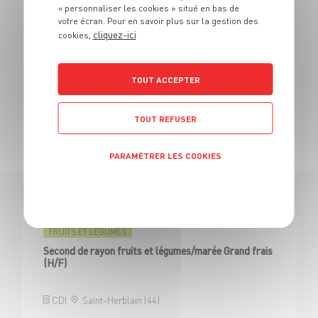
EN SECOND DE RAYON F&L /
« personnaliser les cookies » situé en bas de
votre écran. Pour en savoir plus sur la gestion des
POISSON
cliquez-ici
cookies,
NOUVEAU MAGASIN
TOUT ACCEPTER
FRUITS ET LÉGUMES
Second de rayon fruits et légumes/marée Grand frais
(H/F)
TOUT REFUSER
PARAMÉTRER LES COOKIES
CDI
Clichy (92)
Politique de confidentialité
FRUITS ET LÉGUMES
Second de rayon fruits et légumes/marée Grand frais
(H/F)
CDI
Saint-Herblain (44)