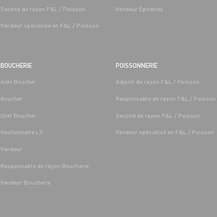
Second de rayon F&L / Poisson
Vendeur Épiceries
Vendeur spécialisé en F&L / Poisson
BOUCHERIE
POISSONNERIE
Aide Boucher
Adjoint de rayon F&L / Poisson
T LÉGUMES
BOUCHERIE
Boucher
Responsable de rayon F&L / Poisson
 FRUITS ET
CAP BOUCHER H/F - H/F
/MARÉE GRAND FRAIS
Chef Boucher
Second de rayon F&L / Poisson
Alternance
Saint-
Les-Sens 
Gestionnaire LS
Vendeur spécialisé en F&L / Poisson
Saint-Denis-
Les-Sens (89)
Vendeur
Responsable de rayon Boucherie
Vendeur Boucherie