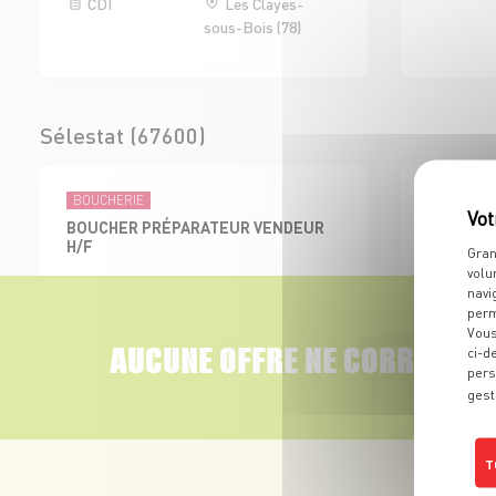
CDI
Les Clayes-
sous-Bois (78)
Sélestat (67600)
BOUCHERIE
ÉPICERIES 
BOUCHER PRÉPARATEUR VENDEUR
EMPLOYE
H/F
BOISSON 
Gran
volu
CDI
Sélestat (67)
CDI
navi
perm
Vous
AUCUNE OFFRE NE CORRESPON
ci-d
pers
gest
Colmar Sud (68000)
T
BOUCHERIE
ADJOINT AU RESPONSABLE