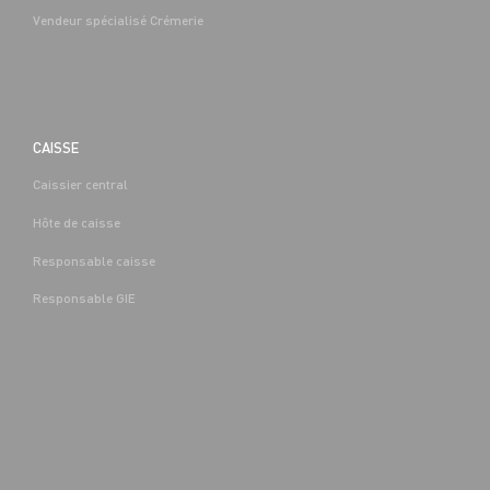
Vendeur spécialisé Crémerie
CAISSE
Caissier central
BOUCHERIE
Hôte de caisse
CAP EQUIPIER POLYVALENT DU
COMMERCE H/F - H/F
Responsable caisse
Denis-
Alternance
Saint-Denis-
(89)
Responsable GIE
Les-Sens (89)