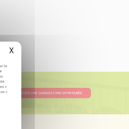
X
ur le
re
us
ité.
ies »
ton «
ENVOYER UNE CANDIDATURE SPONTANÉE