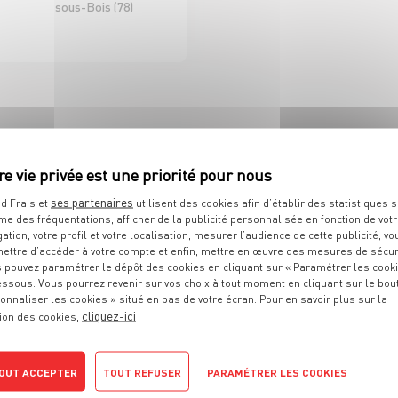
sous-Bois (78)
D'ICI ET D'AILLEURS
 DE RAYON EPICERIE
H/F CDI 35H
ses partenaires
d Frais et
utilisent des cookies afin d’établir des statistiques s
me des fréquentations, afficher de la publicité personnalisée en fonction de vot
Sélestat (67)
gation, votre profil et votre localisation, mesurer l’audience de cette publicité, vo
ettre d’accéder à votre compte et enfin, mettre en œuvre des mesures de sécur
 pouvez paramétrer le dépôt des cookies en cliquant sur « Paramétrer les cook
D À VOS ATTENTES ?
essous. Vous pourrez revenir sur vos choix à tout moment en cliquant sur le bou
onnaliser les cookies » situé en bas de votre écran. Pour en savoir plus sur la
cliquez-ici
ion des cookies,
OUT ACCEPTER
TOUT REFUSER
PARAMÉTRER LES COOKIES