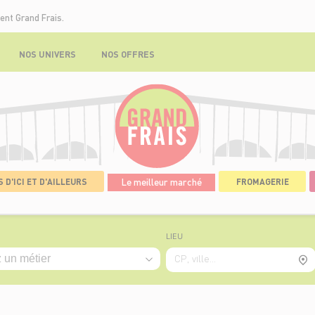
ent Grand Frais.
NOS UNIVERS
NOS OFFRES
 D'ICI ET D'AILLEURS
Le meilleur marché
FROMAGERIE
LIEU
CP, ville...