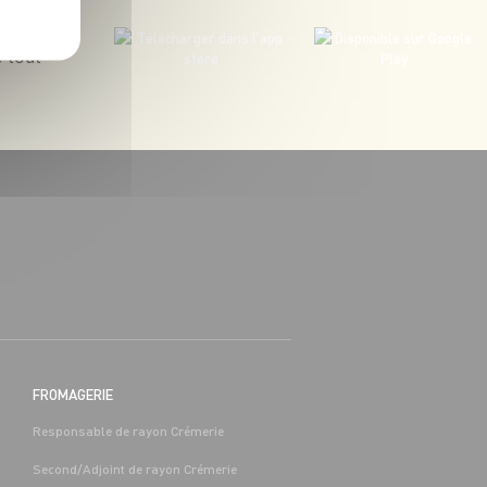
 tout
BOUCHERIE
BAC PRO COMMERCE/VENTE H/F -
H/F
 (65)
Alternance
Séméac (65)
FROMAGERIE
Responsable de rayon Crémerie
Second/Adjoint de rayon Crémerie