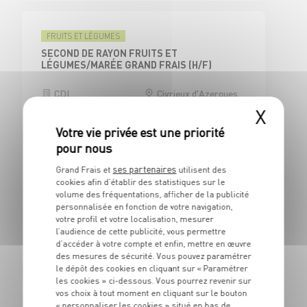
FRUITS ET LÉGUMES
SECOND DE RAYON FRUITS ET
LÉGUMES/MARÉE GRAND FRAIS (H/F)
CDI
Civrieux d'Azergues
(69)
X
ses partenaires
Grand Frais et
utilisent des
CAISSE
cookies afin d’établir des statistiques sur le
CAISSIER CENTRAL / ADJOINT
volume des fréquentations, afficher de la publicité
RESPONSABLE DE CAISSE - H/F
personnalisée en fonction de votre navigation,
votre profil et votre localisation, mesurer
CDI
Civrieux d'Azergues
l’audience de cette publicité, vous permettre
(69)
d’accéder à votre compte et enfin, mettre en œuvre
des mesures de sécurité. Vous pouvez paramétrer
le dépôt des cookies en cliquant sur « Paramétrer
les cookies » ci-dessous. Vous pourrez revenir sur
vos choix à tout moment en cliquant sur le bouton
BOUCHERIE
« personnaliser les cookies » situé en bas de