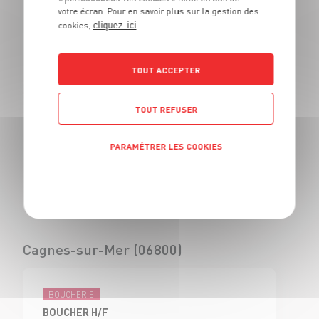
votre écran. Pour en savoir plus sur la gestion des
BOUCHER - H/F
cliquez-ici
cookies,
CDI
Civrieux d'Azergues
(69)
TOUT ACCEPTER
TOUT REFUSER
BOUCHERIE
VENDEUR BOUCHERIE - H/F
PARAMÉTRER LES COOKIES
CDI
Civrieux d'Azergues
Politique de confidentialité
(69)
Cagnes-sur-Mer (06800)
BOUCHERIE
BOUCHER H/F