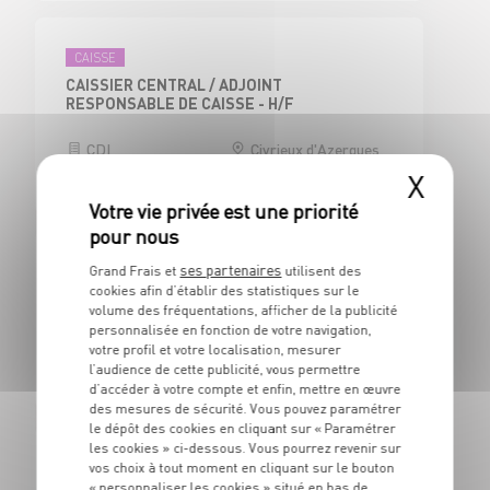
CAISSE
CAISSIER CENTRAL / ADJOINT
RESPONSABLE DE CAISSE - H/F
CDI
Civrieux d'Azergues
(69)
X
ses partenaires
Grand Frais et
utilisent des
BOUCHERIE
cookies afin d’établir des statistiques sur le
BOUCHER - H/F
volume des fréquentations, afficher de la publicité
personnalisée en fonction de votre navigation,
CDI
Civrieux d'Azergues
votre profil et votre localisation, mesurer
(69)
l’audience de cette publicité, vous permettre
d’accéder à votre compte et enfin, mettre en œuvre
des mesures de sécurité. Vous pouvez paramétrer
le dépôt des cookies en cliquant sur « Paramétrer
les cookies » ci-dessous. Vous pourrez revenir sur
BOUCHERIE
vos choix à tout moment en cliquant sur le bouton
« personnaliser les cookies » situé en bas de